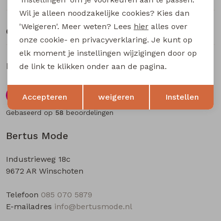
Buitenjack
Wil je alleen noodzakelijke cookies? Kies dan
'Weigeren'. Meer weten? Lees
hier
alles over
Bermuda's
Over Bertus Mode
onze cookie- en privacyverklaring. Je kunt op
elk moment je instellingen wijzigingen door op
Piraat broeken
Klantbeoordelingen
de link te klikken onder aan de pagina.
Lange broeken
Opslaan
Terug
Accepteren
weigeren
Instellen
9.5
Gebaseerd op
58
beoordelingen
Rokken
Bertus Mode
Industrieweg 18c
9672 AR Winschoten
Telefoon
085 070 5879
E-mailadres
info@bertusmode.nl