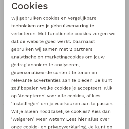
Cookies
Starten
Noodzakelijke cookies
Blouses lange mouw
Bermuda's
Jackjes
Lange broeken
Lange broeken
Wij gebruiken cookies en vergelijkbare
Personalisatie cookies
technieken om je gebruikservaring te
Sweatshirts
Lange broek
Jassen
Leggings
verbeteren. Met functionele cookies zorgen we
Analytische cookies
dat de website goed werkt. Daarnaast
Pullover
Bermudas
Rokken
Marketing cookies
gebruiken wij samen met
2 partners
analytische en marketingcookies om jouw
Snelle en betrouwbare levering
Vesten
Lange broeken
Sweatshirts
gedrag anoniem te analyseren,
gepersonaliseerde content te tonen en
Klantenservice
Gilet spencers
Leggings
T-shirts lange mouw
relevante advertenties aan te bieden. Je kunt
zelf bepalen welke cookies je accepteert. Klik
op 'Accepteren' voor alle cookies, of kies
Jackjes
Rokken
Tops
Over Bertus Mode
'Instellingen' om je voorkeuren aan te passen.
Wil je alleen noodzakelijke cookies? Kies dan
Blazers
Vesten
Klantbeoordelingen
'Weigeren'. Meer weten? Lees
hier
alles over
onze cookie- en privacyverklaring. Je kunt op