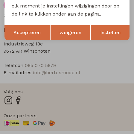
Buitenjack
elk moment je instellingen wijzigingen door op
9.5
de link te klikken onder aan de pagina.
Gebaseerd op
58
beoordelingen
Bermuda's
Opslaan
Terug
Bertus Mode
Accepteren
weigeren
Instellen
Piraat broeken
Industrieweg 18c
9672 AR Winschoten
Lange broeken
Telefoon
085 070 5879
Rokken
E-mailadres
info@bertusmode.nl
Volg ons
Onze partners