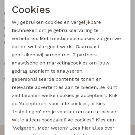
Buitenjack
Cookies
Merk
Stonecast
Noodzakelijke cookies
Bermuda's
Categorie
Heren sweatshirt
Wij gebruiken cookies en vergelijkbare
Personalisatie cookies
Leverancierscode
Arthur men Z10363
technieken om je gebruikservaring te
Bestelcode
Piraat broeken
115000419
verbeteren. Met functionele cookies zorgen we
Analytische cookies
Kleur
Groen
dat de website goed werkt. Daarnaast
Marketing cookies
Lange broeken
gebruiken wij samen met
2 partners
analytische en marketingcookies om jouw
Winkelvoorraad
Rokken
gedrag anoniem te analyseren,
gepersonaliseerde content te tonen en
Ruilen en retourneren
relevante advertenties aan te bieden. Je kunt
zelf bepalen welke cookies je accepteert. Klik
op 'Accepteren' voor alle cookies, of kies
'Instellingen' om je voorkeuren aan te passen.
Snelle en betrouwbare levering
Wil je alleen noodzakelijke cookies? Kies dan
'Weigeren'. Meer weten? Lees
hier
alles over