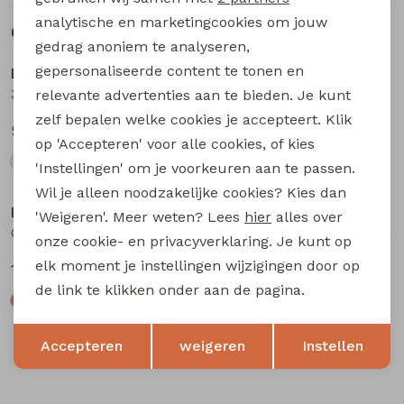
analytische en marketingcookies om jouw
Gerelateerde producten
gedrag anoniem te analyseren,
gepersonaliseerde content te tonen en
Bakkaboe
Bakkaboe
3315604 W20177 baby meisjes T-shirt lm Cream
3315604 W20177 baby meisjes T-shirt lm Lila
relevante advertenties aan te bieden. Je kunt
zelf bepalen welke cookies je accepteert. Klik
9,99
9,99
op 'Accepteren' voor alle cookies, of kies
'Instellingen' om je voorkeuren aan te passen.
Wil je alleen noodzakelijke cookies? Kies dan
Bakkaboe
Bakkaboe
'Weigeren'. Meer weten? Lees
hier
alles over
Olivia baby W20243 baby meisjes T-shirt lm Zwart
Olivia baby W20243 baby meisjes T-shirt lm Wijnrood
onze cookie- en privacyverklaring. Je kunt op
elk moment je instellingen wijzigingen door op
12,99
12,99
de link te klikken onder aan de pagina.
Opslaan
Terug
Accepteren
weigeren
Instellen