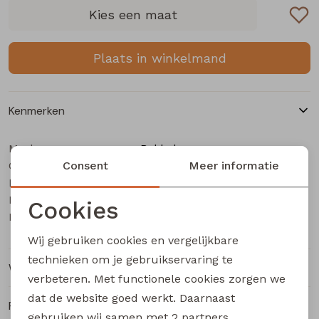
Buitenjack
Kies een maat
Bermuda's
Plaats in winkelmand
Piraat broeken
Kenmerken
Lange broeken
Merk
Bakkaboe
Categorie
Rokken
Consent
Baby meisjes T-Shirt lm
Meer informatie
Leverancierscode
3315605 W20192
Bestelcode
605000564
Cookies
Kleur
Perzik
Noodzakelijke cookies
Wij gebruiken cookies en vergelijkbare
Personalisatie cookies
technieken om je gebruikservaring te
Winkelvoorraad
verbeteren. Met functionele cookies zorgen we
Analytische cookies
dat de website goed werkt. Daarnaast
Ruilen en retourneren
Marketing cookies
gebruiken wij samen met
2 partners