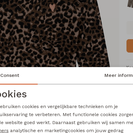
Ke
Consent
Meer inform
Me
Ca
okies
Le
Noodzakelijke cookies
Personalisatie cookies
Be
gebruiken cookies en vergelijkbare technieken om je
Kl
uikservaring te verbeteren. Met functionele cookies zorg
Analytische cookies
Marketing cookies
de website goed werkt. Daarnaast gebruiken wij samen m
ners
analytische en marketingcookies om jouw gedrag