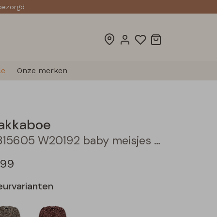
sbezorgd
le
Onze merken
akkaboe
3315605 W20192 baby meisjes T-shirt lm Taupe
,99
eurvarianten