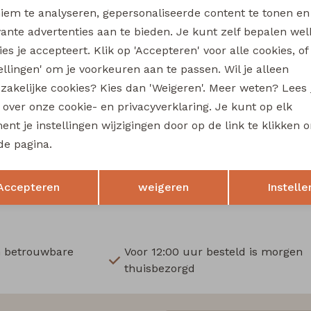
Wi
iem te analyseren, gepersonaliseerde content te tonen en
vante advertenties aan te bieden. Je kunt zelf bepalen wel
Ru
es je accepteert. Klik op 'Accepteren' voor alle cookies, of
tellingen' om je voorkeuren aan te passen. Wil je alleen
Nieuw
zakelijke cookies? Kies dan 'Weigeren'. Meer weten? Lees
boe
Bakkaboe
s over onze cookie- en privacyverklaring. Je kunt op elk
3315604 W20177 baby meisjes T-shirt lm Lila
nt je instellingen wijzigingen door op de link te klikken 
12,99
de pagina.
Opslaan
Terug
Accepteren
weigeren
Instelle
n betrouwbare
Voor 12:00 uur besteld is morgen
thuisbezorgd