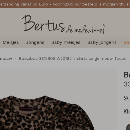
verzending vanaf 50 Euro - Voor 12:00 uur besteld is morgen thui
Meisjes
Jongens
Baby meisjes
Baby jongens
Sa
e mouw
Bakkaboe 3315605 W20192 t-shirts lange mouw Taupe
B
9
Kl