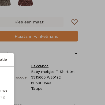
Kies een maat
Plaats in winkelmand
nmerken
atie
rk
Bakkaboe
tegorie
Baby meisjes T-Shirt lm
verancierscode
3315605 W20192
stelcode
605000563
eur
Taupe
en we
et
2