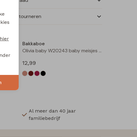
nkelvoorraad
ke
ilen en retourneren
 kies
hier
Bakkaboe
Olivia baby W20243 baby meisjes T-shirt lm Zwart
Olivia baby W20243 baby meisjes T-shirt lm Wijnrood
onder
12,99
n
Al meer dan 40 jaar
familiebedrijf