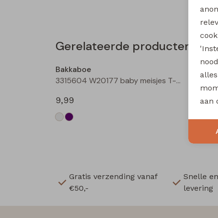
anon
rele
cooki
Gerelateerde producten
'Ins
Nieuw
nood
Bakkaboe
Bakka
alle
3315604 W20177 baby meisjes T-shirt lm Cream
mome
9,99
9,99
aan 
Gratis verzending vanaf
Snelle e
€50,-
levering