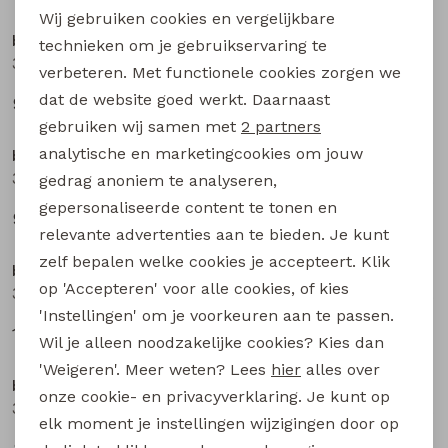
Wij gebruiken cookies en vergelijkbare
Personalisatie cookies
bakkaboe newborn
bakkaboe newborn
technieken om je gebruikservaring te
3316202 W20293 baby meisjes lange broek Ecru
3316202 W20293 baby meisjes lange broek Mauve
verbeteren. Met functionele cookies zorgen we
Analytische cookies
dat de website goed werkt. Daarnaast
9,99
9,99
Marketing cookies
gebruiken wij samen met
2 partners
analytische en marketingcookies om jouw
bakkaboe newborn
bakkaboe newborn
3316202 W20293 baby meisjes lange broek Aubergine
3316203 W20294 baby meisjes lange broek Ecru
gedrag anoniem te analyseren,
gepersonaliseerde content te tonen en
9,99
12,99
relevante advertenties aan te bieden. Je kunt
zelf bepalen welke cookies je accepteert. Klik
bakkaboe newborn
bakkaboe newborn
op 'Accepteren' voor alle cookies, of kies
3316203 W20294 baby meisjes lange broek Peach
3316203 W20294 baby meisjes lange broek Taupe
'Instellingen' om je voorkeuren aan te passen.
12,99
12,99
Wil je alleen noodzakelijke cookies? Kies dan
'Weigeren'. Meer weten? Lees
hier
alles over
bakkaboe newborn
bakkaboe newborn
onze cookie- en privacyverklaring. Je kunt op
3316200 W20289 baby meisjes legging Ecru
3316200 W20289 baby meisjes legging Rose
elk moment je instellingen wijzigingen door op