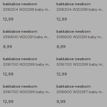
bakkaboe newborn
bakkaboe newborn
3316204 W20298 baby meisjes lange broek Ecru
3316204 W20298 baby meisjes lange broek Rose
Blouses lange mouw
Bermuda's
Jackjes
Lange broeken
Lange broeken
12,99
12,99
Sweatshirts
Lange broek
Jassen
Leggings
bakkaboe newborn
bakkaboe newborn
3316600 W20291 baby meisjes T-shirt lm Ecru melee
3316600 W20291 baby meisjes T-shirt lm Peach
Pullover
Bermudas
Rokken
8,99
8,99
Vesten
Lange broeken
Sweatshirts
bakkaboe newborn
bakkaboe newborn
3316700 W20299 baby meisjes jurk Mauve
3316700 W20299 baby meisjes jurk Aubergine
Gilet spencers
Leggings
T-shirts lange mouw
12,99
12,99
Jackjes
Rokken
Tops
bakkaboe newborn
bakkaboe newborn
3316700 W20299 baby meisjes jurk Taupe
3316900 W20287 baby meisjes basismode Ecru
Blazers
Vesten
12,99
9,99