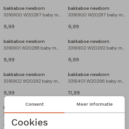
Buitenjack
bakkaboe newborn
bakkaboe newborn
3316900 W20287 baby meisjes basismode Peach
3316900 W20287 baby meisjes basismode Rose
Bermuda's
9,99
9,99
Piraat broeken
bakkaboe newborn
bakkaboe newborn
3316901 W20288 baby meisjes basismode Rose
3316902 W20292 baby meisjes basismode Ecru
Lange broeken
9,99
9,99
Rokken
bakkaboe newborn
bakkaboe newborn
3316902 W20292 baby meisjes basismode Peach
3316401 W20296 baby meisjes sweatshirt Ecru
9,99
11,99
Consent
Meer informatie
bakkaboe newborn
bakkaboe newborn
3316401 W20296 baby meisjes sweatshirt Rose
3316401 W20296 baby meisjes sweatshirt Paars donker
Cookies
11,99
11,99
Noodzakelijke cookies