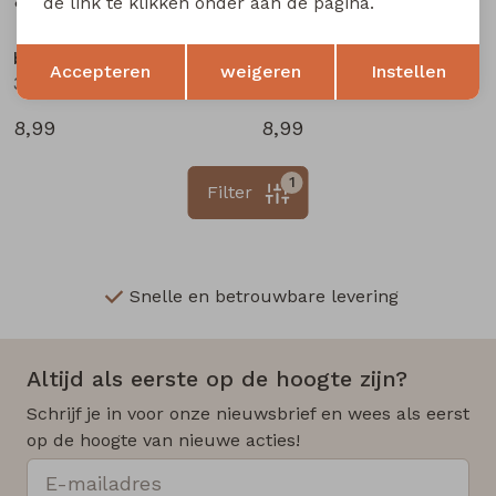
8,99
8,99
de link te klikken onder aan de pagina.
Opslaan
Terug
bakkaboe newborn
bakkaboe newborn
Accepteren
weigeren
Instellen
3316201 W20290 baby meisjes legging Ecru melee
3316201 W20290 baby meisjes legging Peach
8,99
8,99
1
Filter
Snelle en betrouwbare levering
Altijd als eerste op de hoogte zijn?
Schrijf je in voor onze nieuwsbrief en wees als eerst
op de hoogte van nieuwe acties!