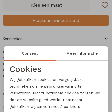
Buitenjack
Kies een maat
Bermuda's
Plaats in winkelmand
Piraat broeken
Kenmerken
Lange broeken
Merk
CARS jeans & casuals
Consent
Meer informatie
Categorie
Rokken
Heren lange broek
Leverancierscode
Douglas lengte 32
Cookies
Bestelcode
133000184
Noodzakelijke cookies
Kleur
l.stone denim
Wij gebruiken cookies en vergelijkbare
Personalisatie cookies
technieken om je gebruikservaring te
verbeteren. Met functionele cookies zorgen we
Winkelvoorraad
Analytische cookies
dat de website goed werkt. Daarnaast
Marketing cookies
gebruiken wij samen met
2 partners
Ruilen en retourneren