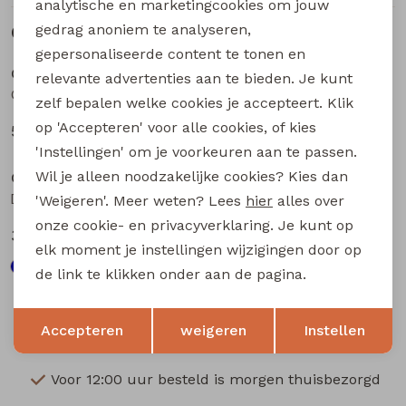
analytische en marketingcookies om jouw
gedrag anoniem te analyseren,
Gerelateerde producten
gepersonaliseerde content te tonen en
CARS jeans & casuals
CARS jeans & casuals
relevante advertenties aan te bieden. Je kunt
Guard lengte 34 heren lange broek d.stone denim
Guard lengte 32 heren lange broek d.stone denim
zelf bepalen welke cookies je accepteert. Klik
op 'Accepteren' voor alle cookies, of kies
59,99
59,99
'Instellingen' om je voorkeuren aan te passen.
Wil je alleen noodzakelijke cookies? Kies dan
CARS jeans & casuals
CARS jeans & casuals
Douglas lengte 36 heren lange broek l.stone denim
Douglas lengte 34 heren lange broek l.stone denim
'Weigeren'. Meer weten? Lees
hier
alles over
onze cookie- en privacyverklaring. Je kunt op
39,99
39,99
elk moment je instellingen wijzigingen door op
de link te klikken onder aan de pagina.
Opslaan
Terug
Accepteren
weigeren
Instellen
Voor 12:00 uur besteld is morgen thuisbezorgd