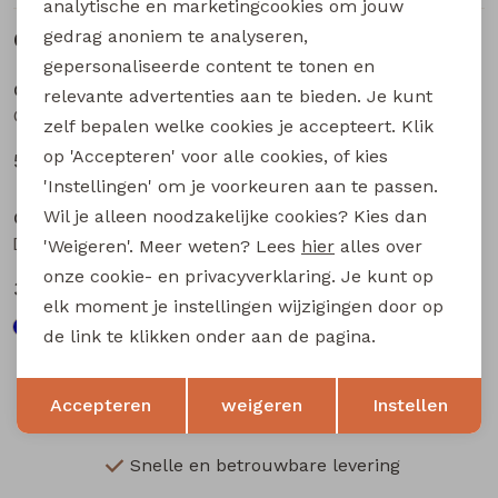
analytische en marketingcookies om jouw
gedrag anoniem te analyseren,
Gerelateerde producten
gepersonaliseerde content te tonen en
CARS jeans & casuals
CARS jeans & casuals
relevante advertenties aan te bieden. Je kunt
Guard lengte 34 heren lange broek d.stone denim
Guard lengte 32 heren lange broek d.stone denim
zelf bepalen welke cookies je accepteert. Klik
op 'Accepteren' voor alle cookies, of kies
59,99
59,99
'Instellingen' om je voorkeuren aan te passen.
Wil je alleen noodzakelijke cookies? Kies dan
CARS jeans & casuals
CARS jeans & casuals
Douglas lengte 36 heren lange broek l.stone denim
Douglas lengte 34 heren lange broek l.stone denim
'Weigeren'. Meer weten? Lees
hier
alles over
onze cookie- en privacyverklaring. Je kunt op
39,99
39,99
elk moment je instellingen wijzigingen door op
de link te klikken onder aan de pagina.
Opslaan
Terug
Accepteren
weigeren
Instellen
Snelle en betrouwbare levering