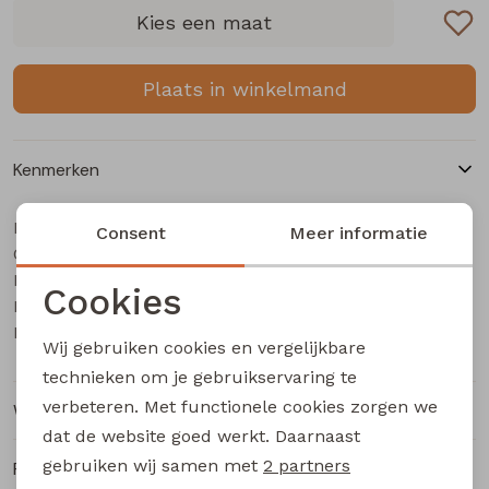
Buitenjack
Kies een maat
Bermuda's
Plaats in winkelmand
Piraat broeken
Kenmerken
Lange broeken
Merk
CARS jeans & casuals
Consent
Meer informatie
Categorie
Rokken
Heren lange broek
Leverancierscode
Douglas lengte 34
Cookies
Bestelcode
133000160
Noodzakelijke cookies
Kleur
Black denim
Wij gebruiken cookies en vergelijkbare
Personalisatie cookies
technieken om je gebruikservaring te
verbeteren. Met functionele cookies zorgen we
Winkelvoorraad
Analytische cookies
dat de website goed werkt. Daarnaast
Marketing cookies
gebruiken wij samen met
2 partners
Ruilen en retourneren