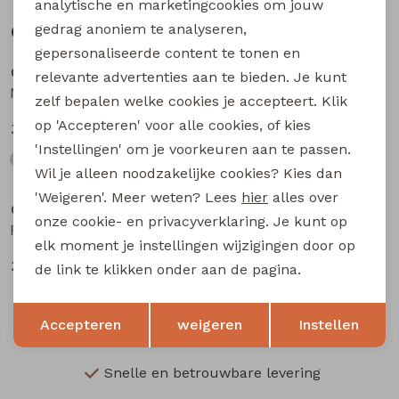
analytische en marketingcookies om jouw
gedrag anoniem te analyseren,
Gerelateerde producten
gepersonaliseerde content te tonen en
CARS jeans & casuals
CARS jeans & casuals
relevante advertenties aan te bieden. Je kunt
Maxwel jongens lange broek Black denim
Maxwel jongens lange broek l.stone denim
zelf bepalen welke cookies je accepteert. Klik
op 'Accepteren' voor alle cookies, of kies
39,99
39,99
'Instellingen' om je voorkeuren aan te passen.
Wil je alleen noodzakelijke cookies? Kies dan
'Weigeren'. Meer weten? Lees
hier
alles over
CARS jeans & casuals
CARS jeans & casuals
onze cookie- en privacyverklaring. Je kunt op
Prinze_stwused jongens lange broek l.stone denim
prinze_ST jongens lange broek d.stone denim
elk moment je instellingen wijzigingen door op
34,99
34,99
de link te klikken onder aan de pagina.
Opslaan
Terug
Accepteren
weigeren
Instellen
Snelle en betrouwbare levering