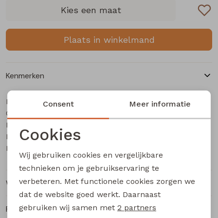
Buitenjack
Kies een maat
Bermuda's
Plaats in winkelmand
Piraat broeken
Kenmerken
Lange broeken
Merk
CARS jeans & casuals
Consent
Meer informatie
Categorie
Rokken
Jongens lange broek
Leverancierscode
Maxwel
Cookies
Bestelcode
333000537
Noodzakelijke cookies
Kleur
grey denim
Wij gebruiken cookies en vergelijkbare
Personalisatie cookies
technieken om je gebruikservaring te
verbeteren. Met functionele cookies zorgen we
Winkelvoorraad
Analytische cookies
dat de website goed werkt. Daarnaast
Marketing cookies
gebruiken wij samen met
2 partners
Ruilen en retourneren