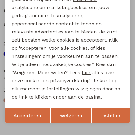
analytische en marketingcookies om jouw
Gerelateerde producten
Sale
Sale
gedrag anoniem te analyseren,
gepersonaliseerde content te tonen en
CARS jeans & casuals
CARS jeans & casuals
Thelma dames buiten jack mint groen
Glennis dames buiten jack lila
relevante advertenties aan te bieden. Je kunt
zelf bepalen welke cookies je accepteert. Klik
35,00
35,00
69,99
69,99
op 'Accepteren' voor alle cookies, of kies
'Instellingen' om je voorkeuren aan te passen.
Sale
Wil je alleen noodzakelijke cookies? Kies dan
CARS jeans & casuals
'Weigeren'. Meer weten? Lees
hier
alles over
Glenda dames buiten jack zand
onze cookie- en privacyverklaring. Je kunt op
elk moment je instellingen wijzigingen door op
35,00
69,99
de link te klikken onder aan de pagina.
Opslaan
Terug
Accepteren
weigeren
Instellen