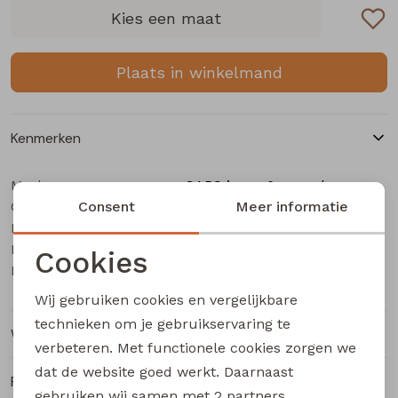
Buitenjack
Kies een maat
Bermuda's
Plaats in winkelmand
Piraat broeken
Kenmerken
Lange broeken
Merk
CARS jeans & casuals
Categorie
Rokken
Consent
Dames buiten jack
Meer informatie
Leverancierscode
Thelma
Bestelcode
223000469
Cookies
Kleur
aqua
Noodzakelijke cookies
Wij gebruiken cookies en vergelijkbare
Personalisatie cookies
technieken om je gebruikservaring te
Winkelvoorraad
verbeteren. Met functionele cookies zorgen we
Analytische cookies
dat de website goed werkt. Daarnaast
Ruilen en retourneren
Marketing cookies
gebruiken wij samen met
2 partners