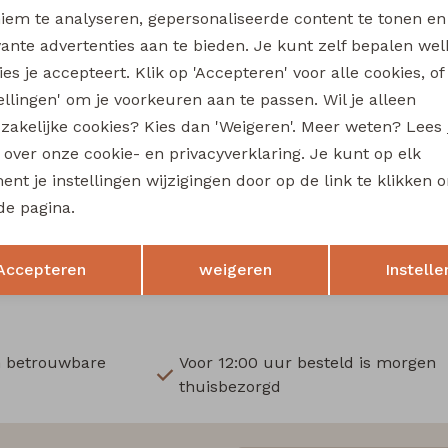
Wi
iem te analyseren, gepersonaliseerde content te tonen en
vante advertenties aan te bieden. Je kunt zelf bepalen wel
Ru
es je accepteert. Klik op 'Accepteren' voor alle cookies, of
tellingen' om je voorkeuren aan te passen. Wil je alleen
Sale
zakelijke cookies? Kies dan 'Weigeren'. Meer weten? Lees
fe
City Life
s over onze cookie- en privacyverklaring. Je kunt op elk
211571A-01* W20016 dames T-shirt km bruin
nt je instellingen wijzigingen door op de link te klikken 
13,49
de pagina.
17,99
17,99
Opslaan
Terug
Accepteren
weigeren
Instelle
n betrouwbare
Voor 12:00 uur besteld is morgen
thuisbezorgd