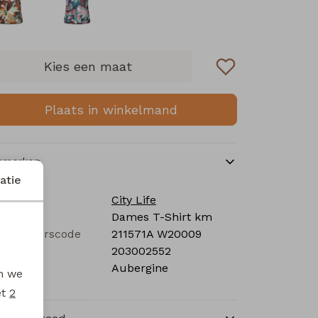
Kies een maat
Plaats in winkelmand
nmerken
atie
rk
City Life
tegorie
Dames T-Shirt km
verancierscode
211571A W20009
stelcode
203002552
eur
Aubergine
en we
et
2