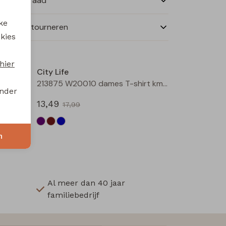
nkelvoorraad
ke
ilen en retourneren
 kies
Sale
Sale
hier
City Life
213874 W20020 dames T-shirt km Aubergine
213875 W20010 dames T-shirt km Aubergine
onder
13,49
17,99
n
Al meer dan 40 jaar
familiebedrijf