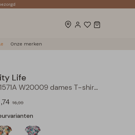
sbezorgd
le
Onze merken
ity Life
211571A W20009 dames T-shirt km Aubergine
,74
16,99
eurvarianten