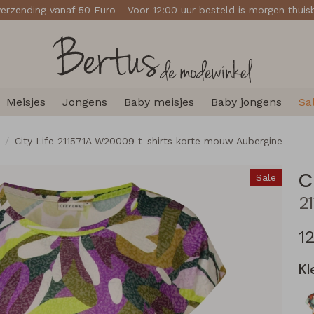
verzending vanaf 50 Euro - Voor 12:00 uur besteld is morgen thui
Meisjes
Jongens
Baby meisjes
Baby jongens
Sa
City Life 211571A W20009 t-shirts korte mouw Aubergine
C
Sale
12
Kl