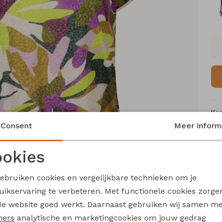
Ke
Consent
Meer inform
Me
Ca
okies
Le
Noodzakelijke cookies
Personalisatie cookies
Be
gebruiken cookies en vergelijkbare technieken om je
Kl
uikservaring te verbeteren. Met functionele cookies zorg
Analytische cookies
Marketing cookies
de website goed werkt. Daarnaast gebruiken wij samen m
ners
analytische en marketingcookies om jouw gedrag