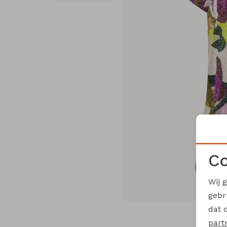
Co
Wij 
gebr
dat 
part