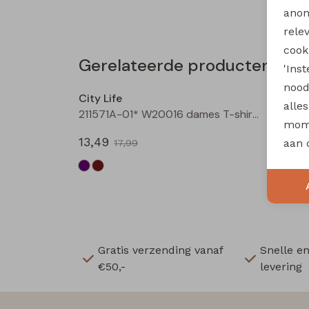
anon
rele
cooki
Gerelateerde producten
'Ins
Sale
nood
City Life
City Li
alle
211571A-01* W20016 dames T-shirt km aubergine
mome
13,49
13,49
aan 
17,99
Gratis verzending vanaf
Snelle e
€50,-
levering