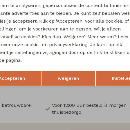
Wi
iem te analyseren, gepersonaliseerde content te tonen en
vante advertenties aan te bieden. Je kunt zelf bepalen wel
Ru
es je accepteert. Klik op 'Accepteren' voor alle cookies, of
tellingen' om je voorkeuren aan te passen. Wil je alleen
Sale
zakelijke cookies? Kies dan 'Weigeren'. Meer weten? Lees
fe
City Life
s over onze cookie- en privacyverklaring. Je kunt op elk
211571A-01* W20016 dames T-shirt km aubergine
nt je instellingen wijzigingen door op de link te klikken 
13,49
de pagina.
17,99
17,99
Opslaan
Terug
Accepteren
weigeren
Instelle
n betrouwbare
Voor 12:00 uur besteld is morgen
thuisbezorgd