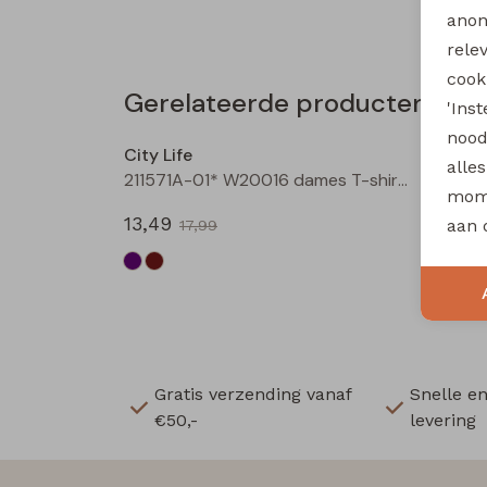
anon
rele
cooki
Gerelateerde producten
'Ins
Sale
nood
City Life
City Li
alle
211571A-01* W20016 dames T-shirt km bruin
mome
13,49
13,49
aan 
17,99
Gratis verzending vanaf
Snelle e
€50,-
levering