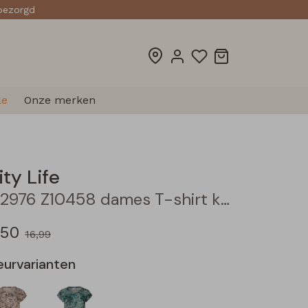
sbezorgd
le
Onze merken
ity Life
212976 Z10458 dames T-shirt km Kobalt
,50
16,99
eurvarianten