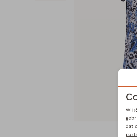
Co
Wij 
gebr
dat 
part