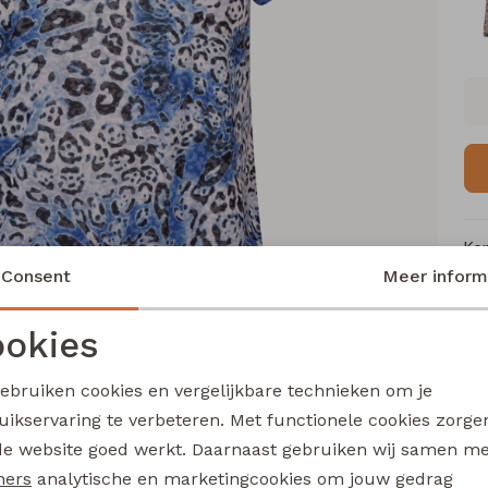
Ke
Consent
Meer inform
Me
Ca
okies
Le
Noodzakelijke cookies
Personalisatie cookies
Be
gebruiken cookies en vergelijkbare technieken om je
Kl
uikservaring te verbeteren. Met functionele cookies zorg
Analytische cookies
Marketing cookies
de website goed werkt. Daarnaast gebruiken wij samen m
ners
analytische en marketingcookies om jouw gedrag