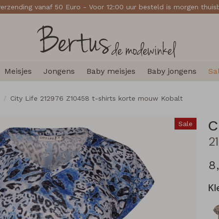
verzending vanaf 50 Euro - Voor 12:00 uur besteld is morgen thui
Meisjes
Jongens
Baby meisjes
Baby jongens
Sa
City Life 212976 Z10458 t-shirts korte mouw Kobalt
C
Sale
8
Kl