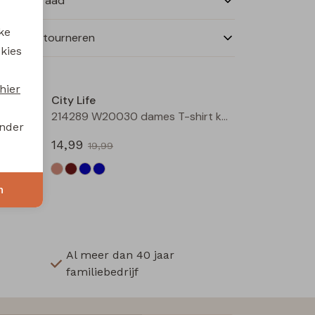
nkelvoorraad
ke
ilen en retourneren
 kies
Sale
Sale
hier
City Life
213875 W20010 dames T-shirt km Petrol
214289 W20030 dames T-shirt km Marine
onder
14,99
19,99
n
Al meer dan 40 jaar
familiebedrijf