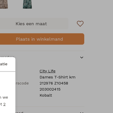
Kies een maat
Plaats in winkelmand
nmerken
atie
rk
City Life
tegorie
Dames T-Shirt km
verancierscode
212976 Z10458
stelcode
203002415
eur
Kobalt
en we
et
2