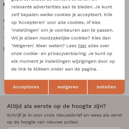
relevante advertenties aan te bieden. Je kunt
Sale
Sale
zelf bepalen welke cookies je accepteert. Klik
City Life
City Life
op 'Accepteren' voor alle cookies, of kies
214289 W20030 dames T-shirt km Kit
214289 W20030 dames T-shirt km Petrol
'Instellingen' om je voorkeuren aan te passen.
Wil je alleen noodzakelijke cookies? Kies dan
14,99
14,99
19,99
19,99
'Weigeren'. Meer weten? Lees
hier
alles over
onze cookie- en privacyverklaring. Je kunt op
elk moment je instellingen wijzigingen door op
de link te klikken onder aan de pagina.
Opslaan
Terug
Snelle en betrouwbare levering
Accepteren
weigeren
Instellen
Altijd als eerste op de hoogte zijn?
Schrijf je in voor onze nieuwsbrief en wees als eerst
op de hoogte van nieuwe acties!