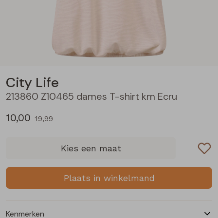
Blouses lange mouw
Bermuda's
Jackjes
Lange broeken
Lange broeken
Sweatshirts
Lange broek
Jassen
Leggings
Pullover
Bermudas
Rokken
City Life
213860 Z10465 dames T-shirt km Ecru
Vesten
Lange broeken
Sweatshirts
10,00
19,99
Gilet spencers
Leggings
T-shirts lange mouw
Kies een maat
Jackjes
Rokken
Tops
Plaats in winkelmand
Blazers
Vesten
Kenmerken