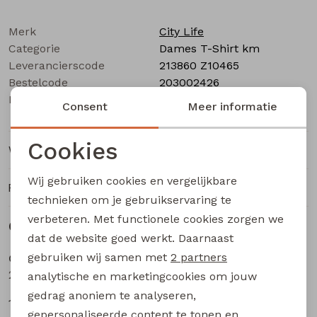
Buitenjack
Merk
City Life
Bermuda's
Categorie
Dames T-Shirt km
Leverancierscode
213860 Z10465
Bestelcode
Piraat broeken
203002426
Kleur
Ecru
Consent
Meer informatie
Lange broeken
Cookies
Winkelvoorraad
Noodzakelijke cookies
Rokken
Wij gebruiken cookies en vergelijkbare
Ruilen en retourneren
Personalisatie cookies
technieken om je gebruikservaring te
verbeteren. Met functionele cookies zorgen we
Analytische cookies
Gerelateerde producten
Sale
Sale
dat de website goed werkt. Daarnaast
Marketing cookies
gebruiken wij samen met
2 partners
City Life
City Life
211571A-01* W20016 dames T-shirt km bruin
211571A-01* W20016 dames T-shirt km aubergine
analytische en marketingcookies om jouw
gedrag anoniem te analyseren,
13,49
13,49
17,99
17,99
gepersonaliseerde content te tonen en