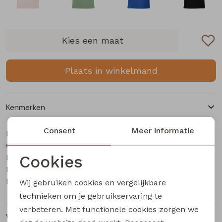
Buitenjack
Bermuda's
Kies een maat
Piraat broeken
Plaats in winkelmand
Lange broeken
Kenmerken
Rokken
Consent
Meer informatie
Merk
City Life
Categorie
Dames T-Shirt km
Cookies
Leverancierscode
214253 Z10700
Bestelcode
203002517
Noodzakelijke cookies
Kleur
Rood
Wij gebruiken cookies en vergelijkbare
Personalisatie cookies
technieken om je gebruikservaring te
verbeteren. Met functionele cookies zorgen we
Analytische cookies
Winkelvoorraad