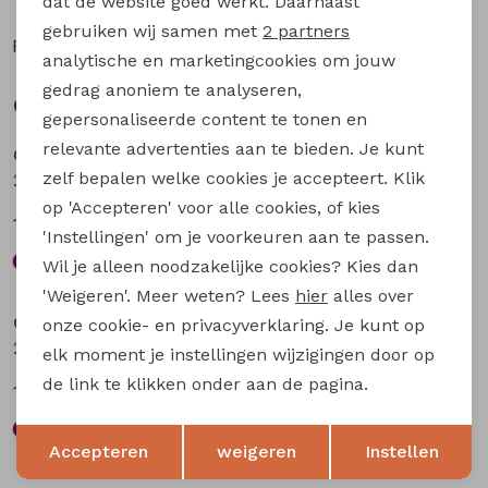
dat de website goed werkt. Daarnaast
Marketing cookies
gebruiken wij samen met
2 partners
Ruilen en retourneren
analytische en marketingcookies om jouw
gedrag anoniem te analyseren,
Gerelateerde producten
Sale
Sale
gepersonaliseerde content te tonen en
relevante advertenties aan te bieden. Je kunt
City Life
City Life
zelf bepalen welke cookies je accepteert. Klik
211571A-01* W20016 dames T-shirt km aubergine
211571A-01* W20016 dames T-shirt km bruin
op 'Accepteren' voor alle cookies, of kies
13,49
13,49
17,99
17,99
'Instellingen' om je voorkeuren aan te passen.
Wil je alleen noodzakelijke cookies? Kies dan
Sale
Sale
'Weigeren'. Meer weten? Lees
hier
alles over
City Life
City Life
onze cookie- en privacyverklaring. Je kunt op
213875 W20010 dames T-shirt km Bruin
211571A W20009 dames T-shirt km Bruin
elk moment je instellingen wijzigingen door op
de link te klikken onder aan de pagina.
13,49
12,74
17,99
16,99
Opslaan
Terug
Accepteren
weigeren
Instellen