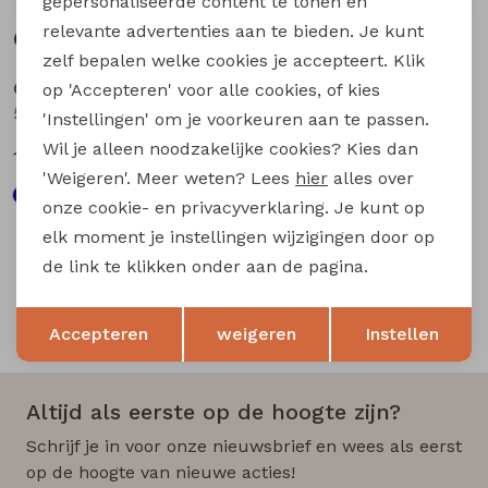
gepersonaliseerde content te tonen en
relevante advertenties aan te bieden. Je kunt
Gerelateerde producten
Sale
Sale
zelf bepalen welke cookies je accepteert. Klik
City Life
City Life
op 'Accepteren' voor alle cookies, of kies
502968A Z10639 dames piraat Army
502968A Z10639 dames piraat Marine
'Instellingen' om je voorkeuren aan te passen.
Wil je alleen noodzakelijke cookies? Kies dan
15,00
15,00
29,99
29,99
'Weigeren'. Meer weten? Lees
hier
alles over
onze cookie- en privacyverklaring. Je kunt op
elk moment je instellingen wijzigingen door op
de link te klikken onder aan de pagina.
Opslaan
Terug
Snelle en betrouwbare levering
Accepteren
weigeren
Instellen
Altijd als eerste op de hoogte zijn?
Schrijf je in voor onze nieuwsbrief en wees als eerst
op de hoogte van nieuwe acties!