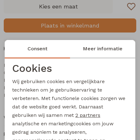
Buitenjack
Kies een maat
Bermuda's
Plaats in winkelmand
Piraat broeken
Kenmerken
Consent
Meer informatie
Lange broeken
Merk
Cookies
City Life
Categorie
Rokken
Dames piraat
Noodzakelijke cookies
Leverancierscode
502968A Z10639
Wij gebruiken cookies en vergelijkbare
Personalisatie cookies
Bestelcode
231000191
technieken om je gebruikservaring te
Kleur
Blauw licht
verbeteren. Met functionele cookies zorgen we
Analytische cookies
dat de website goed werkt. Daarnaast
Marketing cookies
gebruiken wij samen met
2 partners
Winkelvoorraad
analytische en marketingcookies om jouw
gedrag anoniem te analyseren,
Ruilen en retourneren