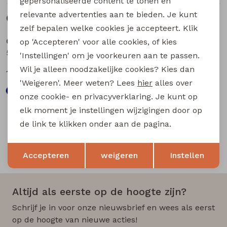
gepersonaliseerde content te tonen en
relevante advertenties aan te bieden. Je kunt
Gerelateerde producten
Sale
Sale
zelf bepalen welke cookies je accepteert. Klik
City Life
City Life
op 'Accepteren' voor alle cookies, of kies
502968A Z10639 dames piraat Blauw licht
502968A Z10639 dames piraat Army
'Instellingen' om je voorkeuren aan te passen.
Wil je alleen noodzakelijke cookies? Kies dan
15,00
15,00
29,99
29,99
'Weigeren'. Meer weten? Lees
hier
alles over
onze cookie- en privacyverklaring. Je kunt op
elk moment je instellingen wijzigingen door op
de link te klikken onder aan de pagina.
Opslaan
Terug
Snelle en betrouwbare levering
Accepteren
weigeren
Instellen
Altijd als eerste op de hoogte zijn?
Schrijf je in voor onze nieuwsbrief en wees als eerst
op de hoogte van nieuwe acties!