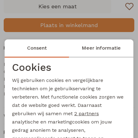
Buitenjack
Kies een maat
Bermuda's
Plaats in winkelmand
Piraat broeken
Kenmerken
Consent
Meer informatie
Lange broeken
Merk
Cookies
City Life
Categorie
Rokken
Dames piraat
Noodzakelijke cookies
Leverancierscode
502968A Z10639
Wij gebruiken cookies en vergelijkbare
Personalisatie cookies
Bestelcode
231000193
technieken om je gebruikservaring te
Kleur
Marine
verbeteren. Met functionele cookies zorgen we
Analytische cookies
dat de website goed werkt. Daarnaast
Marketing cookies
gebruiken wij samen met
2 partners
Winkelvoorraad
analytische en marketingcookies om jouw
gedrag anoniem te analyseren,
Ruilen en retourneren