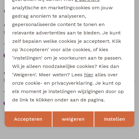
analytische en marketingcookies om jouw
Gerelateerde producten
Sale
Sale
gedrag anoniem te analyseren,
gepersonaliseerde content te tonen en
City Life
City Life
804848 W20013 dames Jurk Petrol
804848 W20013 dames Jurk Bruin
relevante advertenties aan te bieden. Je kunt
zelf bepalen welke cookies je accepteert. Klik
18,74
18,74
24,99
24,99
op 'Accepteren' voor alle cookies, of kies
'Instellingen' om je voorkeuren aan te passen.
Sale
Sale
Wil je alleen noodzakelijke cookies? Kies dan
City Life
City Life
'Weigeren'. Meer weten? Lees
hier
alles over
804848 W20013 dames Jurk Aubergine
804275 W20019 dames Jurk Bruin
onze cookie- en privacyverklaring. Je kunt op
elk moment je instellingen wijzigingen door op
18,74
14,99
24,99
19,99
de link te klikken onder aan de pagina.
Opslaan
Terug
Accepteren
weigeren
Instellen