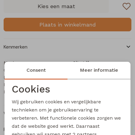
Buitenjack
Kies een maat
Bermuda's
Plaats in winkelmand
Piraat broeken
Kenmerken
Lange broeken
Merk
City Life
Categorie
Rokken
Consent
Dames Jurk
Meer informatie
Leverancierscode
804275 W20019
Bestelcode
207001354
Cookies
Kleur
Aubergine
Noodzakelijke cookies
Wij gebruiken cookies en vergelijkbare
Personalisatie cookies
technieken om je gebruikservaring te
Winkelvoorraad
verbeteren. Met functionele cookies zorgen we
Analytische cookies
dat de website goed werkt. Daarnaast
Ruilen en retourneren
Marketing cookies
gebruiken wij samen met
2 partners