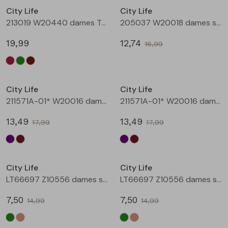
City Life
City Life
Blouses lange mouw
Bermuda's
Jackjes
Lange broeken
Lange broeken
213019 W20440 dames T-shirt lm Bruin
205037 W20018 dames singlet Aubergine
19,99
12,74
16,99
Sweatshirts
Lange broek
Jassen
Leggings
Sale
Sale
Pullover
Bermudas
Rokken
City Life
City Life
211571A-01* W20016 dames T-shirt km aubergine
211571A-01* W20016 dames T-shirt km bruin
Vesten
Lange broeken
Sweatshirts
13,49
13,49
17,99
17,99
Gilet spencers
Leggings
T-shirts lange mouw
Sale
Sale
City Life
City Life
Jackjes
Rokken
Tops
LT66697 Z10556 dames singlet Army
LT66697 Z10556 dames singlet Kit
Blazers
Vesten
7,50
7,50
14,99
14,99
Sale
Sale