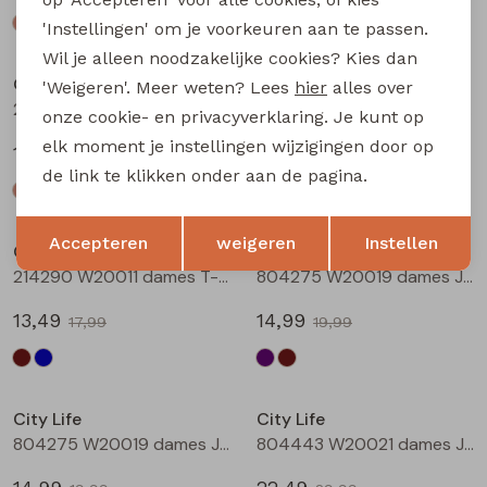
'Instellingen' om je voorkeuren aan te passen.
Sale
Sale
Wil je alleen noodzakelijke cookies? Kies dan
City Life
City Life
'Weigeren'. Meer weten? Lees
hier
alles over
214289 W20030 dames T-shirt km Petrol
214290 W20011 dames T-shirt km Bruin
onze cookie- en privacyverklaring. Je kunt op
elk moment je instellingen wijzigingen door op
14,99
13,49
19,99
17,99
de link te klikken onder aan de pagina.
Sale
Sale
Opslaan
Terug
Accepteren
weigeren
Instellen
City Life
City Life
214290 W20011 dames T-shirt km Marine
804275 W20019 dames Jurk Aubergine
13,49
14,99
17,99
19,99
Sale
Sale
City Life
City Life
804275 W20019 dames Jurk Bruin
804443 W20021 dames Jurk Marine