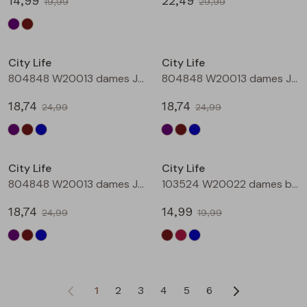
14,99
22,49
19,99
29,99
Sale
Sale
City Life
City Life
804848 W20013 dames Jurk Aubergine
804848 W20013 dames Jurk Bruin
18,74
18,74
24,99
24,99
Sale
Sale
City Life
City Life
804848 W20013 dames Jurk Petrol
103524 W20022 dames bloese km Bruin donker
18,74
14,99
24,99
19,99
1
2
3
4
5
6