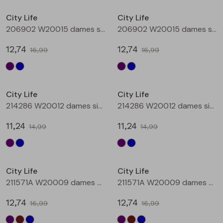
Buitenjack
City Life
City Life
206902 W20015 dames singlet Aubergine
206902 W20015 dames singlet Petrol
Bermuda's
12,74
12,74
16,99
16,99
Piraat broeken
Sale
Sale
Lange broeken
City Life
City Life
214286 W20012 dames singlet Aubergine
214286 W20012 dames singlet Petrol
Rokken
11,24
11,24
14,99
14,99
Sale
Sale
City Life
City Life
211571A W20009 dames T-shirt km Aubergine
211571A W20009 dames T-shirt km Bruin
12,74
12,74
16,99
16,99