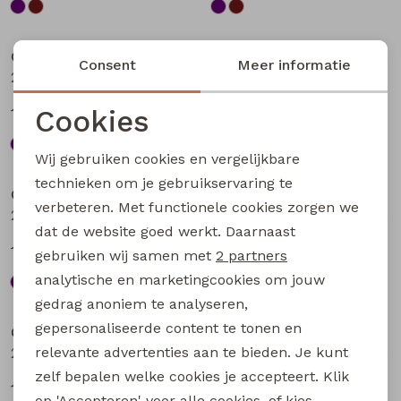
Sale
Sale
City Life
City Life
Consent
Meer informatie
213875 W20010 dames T-shirt km Aubergine
213875 W20010 dames T-shirt km Bruin
Cookies
13,49
13,49
17,99
17,99
Noodzakelijke cookies
Wij gebruiken cookies en vergelijkbare
Sale
Sale
Personalisatie cookies
technieken om je gebruikservaring te
City Life
City Life
verbeteren. Met functionele cookies zorgen we
Analytische cookies
213875 W20010 dames T-shirt km Petrol
214289 W20030 dames T-shirt km Kit
dat de website goed werkt. Daarnaast
Marketing cookies
13,49
14,99
17,99
19,99
gebruiken wij samen met
2 partners
analytische en marketingcookies om jouw
Sale
Sale
gedrag anoniem te analyseren,
gepersonaliseerde content te tonen en
City Life
City Life
relevante advertenties aan te bieden. Je kunt
214289 W20030 dames T-shirt km Bruin donker
214289 W20030 dames T-shirt km Marine
zelf bepalen welke cookies je accepteert. Klik
14,99
14,99
19,99
19,99
op 'Accepteren' voor alle cookies, of kies