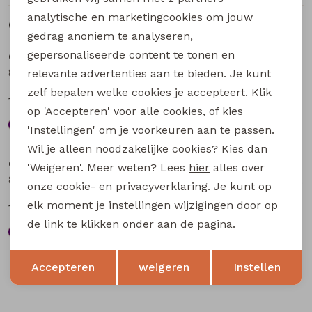
analytische en marketingcookies om jouw
Gerelateerde producten
Sale
Sale
gedrag anoniem te analyseren,
gepersonaliseerde content te tonen en
City Life
City Life
804848 W20013 dames Jurk Petrol
804848 W20013 dames Jurk Bruin
relevante advertenties aan te bieden. Je kunt
zelf bepalen welke cookies je accepteert. Klik
18,74
18,74
24,99
24,99
op 'Accepteren' voor alle cookies, of kies
'Instellingen' om je voorkeuren aan te passen.
Sale
Sale
Wil je alleen noodzakelijke cookies? Kies dan
City Life
City Life
'Weigeren'. Meer weten? Lees
hier
alles over
804848 W20013 dames Jurk Aubergine
804275 W20019 dames Jurk Bruin
onze cookie- en privacyverklaring. Je kunt op
elk moment je instellingen wijzigingen door op
18,74
14,99
24,99
19,99
de link te klikken onder aan de pagina.
Opslaan
Terug
Accepteren
weigeren
Instellen