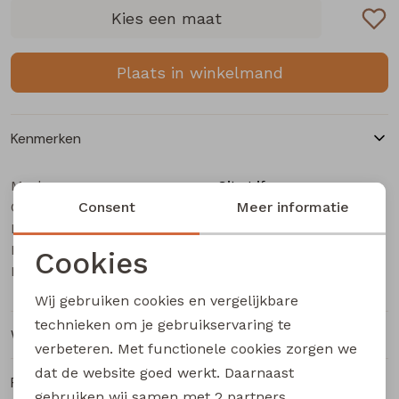
Buitenjack
Kies een maat
Bermuda's
Plaats in winkelmand
Piraat broeken
Kenmerken
Lange broeken
Merk
City Life
Categorie
Rokken
Consent
Dames Jurk
Meer informatie
Leverancierscode
804844 Z10709
Bestelcode
207001340
Cookies
Kleur
Wijnrood
Noodzakelijke cookies
Wij gebruiken cookies en vergelijkbare
Personalisatie cookies
technieken om je gebruikservaring te
Winkelvoorraad
verbeteren. Met functionele cookies zorgen we
Analytische cookies
dat de website goed werkt. Daarnaast
Ruilen en retourneren
Marketing cookies
gebruiken wij samen met
2 partners