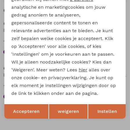
analytische en marketingcookies om jouw
Gerelateerde producten
Sale
Sale
gedrag anoniem te analyseren,
gepersonaliseerde content te tonen en
City Life
City Life
804848 W20013 dames Jurk Petrol
804848 W20013 dames Jurk Bruin
relevante advertenties aan te bieden. Je kunt
zelf bepalen welke cookies je accepteert. Klik
18,74
18,74
24,99
24,99
op 'Accepteren' voor alle cookies, of kies
'Instellingen' om je voorkeuren aan te passen.
Sale
Sale
Wil je alleen noodzakelijke cookies? Kies dan
City Life
City Life
'Weigeren'. Meer weten? Lees
hier
alles over
804848 W20013 dames Jurk Aubergine
804275 W20019 dames Jurk Bruin
onze cookie- en privacyverklaring. Je kunt op
elk moment je instellingen wijzigingen door op
18,74
14,99
24,99
19,99
de link te klikken onder aan de pagina.
Opslaan
Terug
Accepteren
weigeren
Instellen