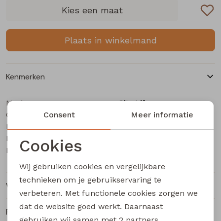
Buitenjack
Kies een maat
Bermuda's
Plaats in winkelmand
Piraat broeken
Kenmerken
Lange broeken
Merk
City Life
Categorie
Rokken
Consent
Dames Jurk
Meer informatie
Leverancierscode
CX80211 Z10680
Bestelcode
207001334
Cookies
Kleur
Army
Noodzakelijke cookies
Wij gebruiken cookies en vergelijkbare
Personalisatie cookies
technieken om je gebruikservaring te
Winkelvoorraad
verbeteren. Met functionele cookies zorgen we
Analytische cookies
dat de website goed werkt. Daarnaast
Ruilen en retourneren
Marketing cookies
gebruiken wij samen met
2 partners