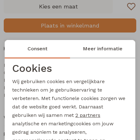
Buitenjack
Kies een maat
Bermuda's
Plaats in winkelmand
Piraat broeken
Kenmerken
Consent
Meer informatie
Lange broeken
Merk
Cookies
City Life
Categorie
Rokken
Dames bloese lm
Noodzakelijke cookies
Leverancierscode
Eviane Z10581
Wij gebruiken cookies en vergelijkbare
Personalisatie cookies
Bestelcode
214000855
technieken om je gebruikservaring te
Kleur
Lila
verbeteren. Met functionele cookies zorgen we
Analytische cookies
dat de website goed werkt. Daarnaast
Marketing cookies
gebruiken wij samen met
2 partners
Winkelvoorraad
analytische en marketingcookies om jouw
gedrag anoniem te analyseren,
Ruilen en retourneren