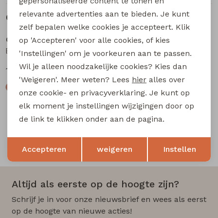
gepersonaliseerde content te tonen en
relevante advertenties aan te bieden. Je kunt
Gerelateerde producten
Sale
zelf bepalen welke cookies je accepteert. Klik
City Life
op 'Accepteren' voor alle cookies, of kies
Eviane Z10581 dames bloese lm Ecru
'Instellingen' om je voorkeuren aan te passen.
Wil je alleen noodzakelijke cookies? Kies dan
15,00
29,99
'Weigeren'. Meer weten? Lees
hier
alles over
onze cookie- en privacyverklaring. Je kunt op
elk moment je instellingen wijzigingen door op
de link te klikken onder aan de pagina.
Opslaan
Terug
Snelle en betrouwbare levering
Accepteren
weigeren
Instellen
Altijd als eerste op de hoogte zijn?
Schrijf je in voor onze nieuwsbrief en wees als eerst
op de hoogte van nieuwe acties!