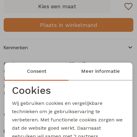
Buitenjack
Kies een maat
Bermuda's
Plaats in winkelmand
Piraat broeken
Kenmerken
Lange broeken
Merk
City Life
Categorie
Rokken
Consent
Dames T-Shirt km
Meer informatie
Leverancierscode
LT-65931 Z10431
Bestelcode
203002453
Cookies
Kleur
Koraal
Noodzakelijke cookies
Wij gebruiken cookies en vergelijkbare
Personalisatie cookies
technieken om je gebruikservaring te
Winkelvoorraad
verbeteren. Met functionele cookies zorgen we
Analytische cookies
dat de website goed werkt. Daarnaast
Ruilen en retourneren
Marketing cookies
gebruiken wij samen met
2 partners