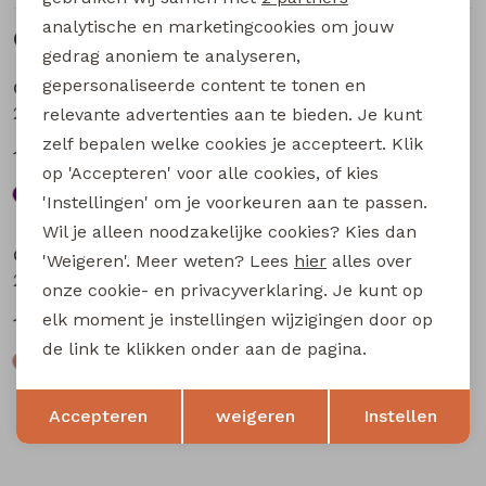
analytische en marketingcookies om jouw
Gerelateerde producten
Sale
Sale
gedrag anoniem te analyseren,
gepersonaliseerde content te tonen en
City Life
City Life
211571A-01* W20016 dames T-shirt km bruin
211571A-01* W20016 dames T-shirt km aubergine
relevante advertenties aan te bieden. Je kunt
zelf bepalen welke cookies je accepteert. Klik
13,49
13,49
17,99
17,99
op 'Accepteren' voor alle cookies, of kies
'Instellingen' om je voorkeuren aan te passen.
Sale
Sale
Wil je alleen noodzakelijke cookies? Kies dan
City Life
City Life
'Weigeren'. Meer weten? Lees
hier
alles over
214289 W20030 dames T-shirt km Kit
214289 W20030 dames T-shirt km Petrol
onze cookie- en privacyverklaring. Je kunt op
elk moment je instellingen wijzigingen door op
14,99
14,99
19,99
19,99
de link te klikken onder aan de pagina.
Opslaan
Terug
Accepteren
weigeren
Instellen