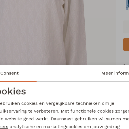
Ke
Consent
Meer inform
Me
Ca
okies
Le
Noodzakelijke cookies
Personalisatie cookies
Be
gebruiken cookies en vergelijkbare technieken om je
Kl
uikservaring te verbeteren. Met functionele cookies zorg
Analytische cookies
Marketing cookies
de website goed werkt. Daarnaast gebruiken wij samen m
ners
analytische en marketingcookies om jouw gedrag