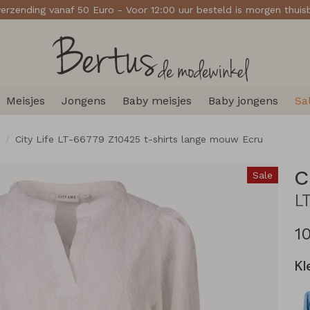
verzending vanaf 50 Euro - Voor 12:00 uur besteld is morgen thui
Meisjes
Jongens
Baby meisjes
Baby jongens
Sa
City Life LT-66779 Z10425 t-shirts lange mouw Ecru
C
Sale
1
Kl