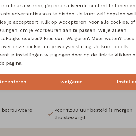
Wi
iem te analyseren, gepersonaliseerde content te tonen en
vante advertenties aan te bieden. Je kunt zelf bepalen wel
Ru
es je accepteert. Klik op 'Accepteren' voor alle cookies, of
tellingen' om je voorkeuren aan te passen. Wil je alleen
Nieuw
zakelijke cookies? Kies dan 'Weigeren'. Meer weten? Lees
fe
City Life
s over onze cookie- en privacyverklaring. Je kunt op elk
213019 W20440 dames T-shirt lm Moss
nt je instellingen wijzigingen door op de link te klikken 
19,99
de pagina.
Opslaan
Terug
Accepteren
weigeren
Instelle
n betrouwbare
Voor 12:00 uur besteld is morgen
thuisbezorgd