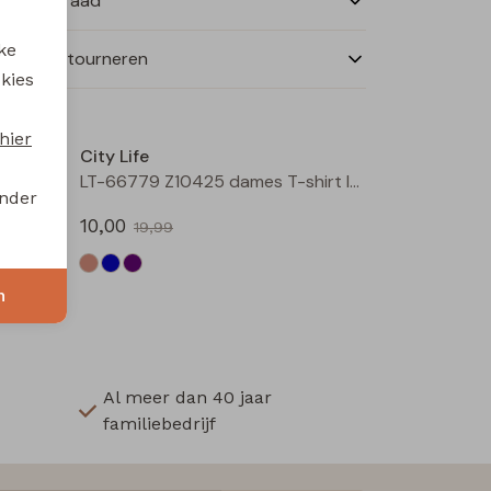
nkelvoorraad
ke
ilen en retourneren
 kies
Nieuw
Sale
hier
City Life
213019 W20440 dames T-shirt lm Bruin
LT-66779 Z10425 dames T-shirt lm Blauw licht
onder
10,00
19,99
n
Al meer dan 40 jaar
familiebedrijf