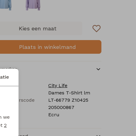
Kies een maat
Plaats in winkelmand
nmerken
atie
rk
City Life
tegorie
Dames T-Shirt lm
verancierscode
LT-66779 Z10425
stelcode
205000867
eur
Ecru
en we
et
2