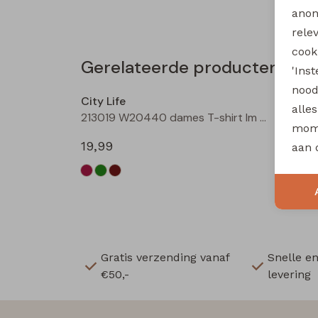
anon
rele
cooki
Gerelateerde producten
'Ins
Nieuw
nood
City Life
City Li
alle
213019 W20440 dames T-shirt lm Bordeaux
mome
19,99
19,99
aan 
Gratis verzending vanaf
Snelle e
€50,-
levering