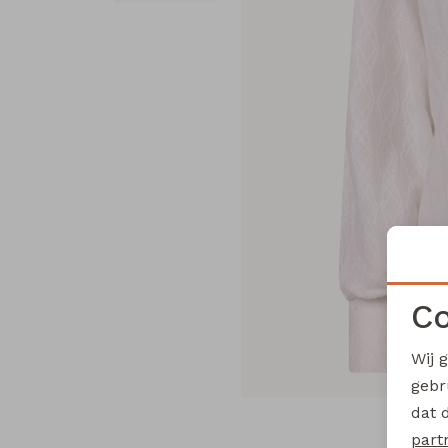
Co
Wij 
gebr
dat 
part