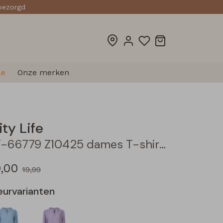
sbezorgd
le
Onze merken
ity Life
LT-66779 Z10425 dames T-shirt lm Ecru
0,00
19,99
eurvarianten