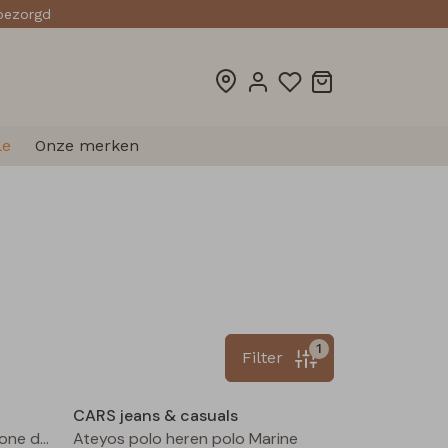
sbezorgd
le
Onze merken
1
Filter
Sale
Sale
CARS jeans & casuals
Colorado heren bermuda l.stone denim
Ateyos polo heren polo Marine