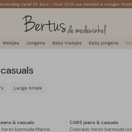
verzending vanaf 50 Euro - Voor 12:00 uur besteld is morgen thui
Meisjes
Jongens
Baby meisjes
Baby jongens
Sa
 casuals
's
Lange broek
Sale
jeans & casuals
CARS jeans & casuals
 heren bermuda Marine