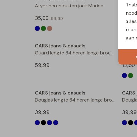
'Ins
Atyor heren buiten jack Marine
Atyor 
nood
35,00
35,00
69,99
alle
mome
aan 
CARS jeans & casuals
CARS 
Guard lengte 34 heren lange broek d.stone denim
Dario 
59,99
12,50
CARS jeans & casuals
CARS 
Douglas lengte 34 heren lange broek l.stone denim
39,99
39,99