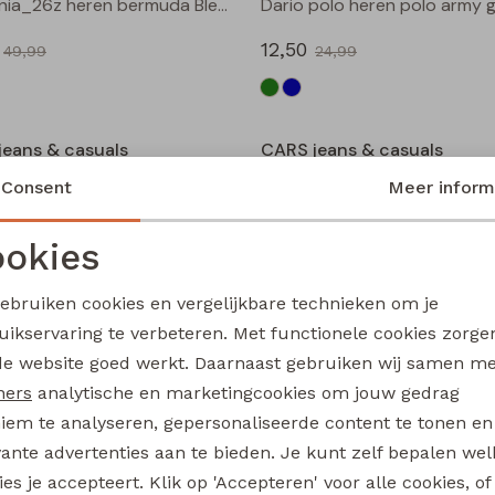
California_26z heren bermuda Bleach denim
Dario polo heren polo army 
12,50
49,99
24,99
Sale
jeans & casuals
CARS jeans & casuals
heren buiten jack Marine
Yetur heren buiten jack army
Consent
Meer inform
40,00
79,99
79,99
okies
Noodzakelijke cookies
Personalisatie cookies
Sale
gebruiken cookies en vergelijkbare technieken om je
jeans & casuals
CARS jeans & casuals
uikservaring te verbeteren. Met functionele cookies zorg
Analytische cookies
Marketing cookies
olo heren polo blue
Stinger heren buiten jack Ma
de website goed werkt. Daarnaast gebruiken wij samen m
35,00
ners
analytische en marketingcookies om jouw gedrag
39,99
69,99
iem te analyseren, gepersonaliseerde content te tonen en
Sale
vante advertenties aan te bieden. Je kunt zelf bepalen wel
es je accepteert. Klik op 'Accepteren' voor alle cookies, of
jeans & casuals
CARS jeans & casuals