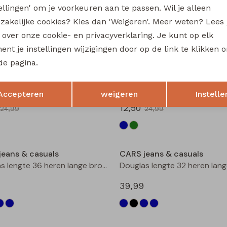
tellingen' om je voorkeuren aan te passen. Wil je alleen
heren buiten jack army groen
Atyor heren buiten jack Kit
zakelijke cookies? Kies dan 'Weigeren'. Meer weten? Lees
35,00
69,99
69,99
s over onze cookie- en privacyverklaring. Je kunt op elk
nt je instellingen wijzigingen door op de link te klikken 
Sale
de pagina.
jeans & casuals
CARS jeans & casuals
Opslaan
Terug
heren polo mint groen
Dario heren polo Marine
Accepteren
weigeren
Instelle
12,50
24,99
24,99
jeans & casuals
CARS jeans & casuals
Douglas lengte 36 heren lange broek l.stone denim
39,99