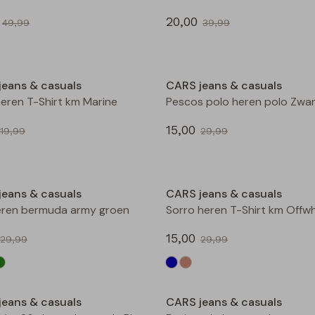
20,00
49,99
39,99
Sale
jeans & casuals
CARS jeans & casuals
heren T-Shirt km Marine
Pescos polo heren polo Zwa
15,00
19,99
29,99
Sale
jeans & casuals
CARS jeans & casuals
eren bermuda army groen
Sorro heren T-Shirt km Offwh
15,00
29,99
29,99
Sale
jeans & casuals
CARS jeans & casuals