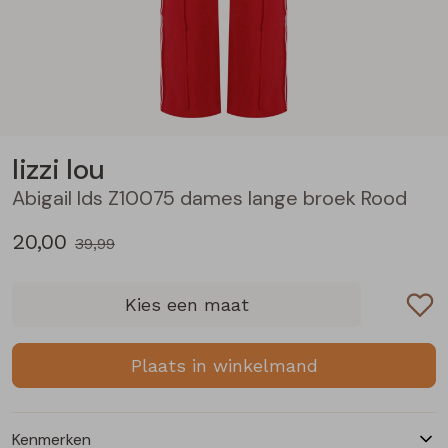
Blouses lange mouw
Bermuda's
Jackjes
Lange broeken
Lange broeken
Sweatshirts
Lange broek
Jassen
Leggings
Pullover
Bermudas
Rokken
lizzi lou
Abigail lds Z10075 dames lange broek Rood
Vesten
Lange broeken
Sweatshirts
20,00
39,99
Gilet spencers
Leggings
T-shirts lange mouw
Kies een maat
Jackjes
Rokken
Tops
Plaats in winkelmand
Blazers
Vesten
Kenmerken