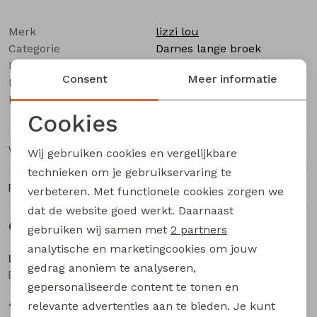
Buitenjack
Merk
lizzi lou
Bermuda's
Categorie
Dames lange broek
Leverancierscode
Abigail lds Z10075
Consent
Meer informatie
Bestelcode
Piraat broeken
233001240
Kleur
Rood
Cookies
Lange broeken
Noodzakelijke cookies
Winkelvoorraad
Wij gebruiken cookies en vergelijkbare
Rokken
Personalisatie cookies
technieken om je gebruikservaring te
Ruilen en retourneren
verbeteren. Met functionele cookies zorgen we
Analytische cookies
dat de website goed werkt. Daarnaast
Gerelateerde producten
Marketing cookies
gebruiken wij samen met
2 partners
Nieuw
Sale
analytische en marketingcookies om jouw
lizzi lou
lizzi lou
gedrag anoniem te analyseren,
Beaudine lds W20071 dames lange broek Bruin donker
Celeste Z10498 dames lange broek Zand
gepersonaliseerde content te tonen en
44,99
12,50
24,99
relevante advertenties aan te bieden. Je kunt
Sale
Sale