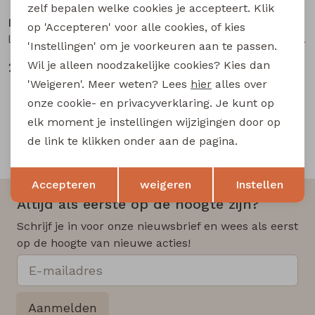
zelf bepalen welke cookies je accepteert. Klik
lizzi lou
lizzi lou
op 'Accepteren' voor alle cookies, of kies
LW21038 Z10552 dames lange broek Denim licht gebleekt
Abigail lds Z10075 dames lange broek Kit
'Instellingen' om je voorkeuren aan te passen.
Wil je alleen noodzakelijke cookies? Kies dan
25,00
20,00
49,99
39,99
'Weigeren'. Meer weten? Lees
hier
alles over
onze cookie- en privacyverklaring. Je kunt op
elk moment je instellingen wijzigingen door op
de link te klikken onder aan de pagina.
Snelle en betrouwbare levering
Opslaan
Terug
Accepteren
weigeren
Instellen
Altijd als eerste op de hoogte zijn?
Schrijf je in voor onze nieuwsbrief en wees als eerst
op de hoogte van nieuwe acties!
Aanmelden