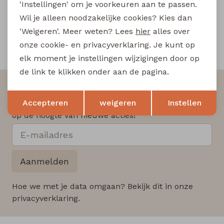
'Instellingen' om je voorkeuren aan te passen.
Wil je alleen noodzakelijke cookies? Kies dan
'Weigeren'. Meer weten? Lees
hier
alles over
onze cookie- en privacyverklaring. Je kunt op
Snelle en betrouwbare levering
elk moment je instellingen wijzigingen door op
de link te klikken onder aan de pagina.
Altijd als eerste op de hoogte zijn?
Opslaan
Terug
Accepteren
weigeren
Instellen
Schrijf je in voor onze nieuwsbrief en wees als eerst
op de hoogte van nieuwe acties!
Aanmelden
Hoe we met je data omgaan? Bekijk dit in onze
privacyverklaring.