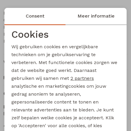
Buitenjack
Merk
lizzi lou
Consent
Meer informatie
Bermuda's
Categorie
Dames denim jack
Leverancierscode
Avalynn lds Z10079
Cookies
Bestelcode
Piraat broeken
221000094
Noodzakelijke cookies
Kleur
Denim licht gebleekt
Wij gebruiken cookies en vergelijkbare
Lange broeken
Personalisatie cookies
technieken om je gebruikservaring te
Winkelvoorraad
verbeteren. Met functionele cookies zorgen we
Analytische cookies
Rokken
dat de website goed werkt. Daarnaast
Marketing cookies
Ruilen en retourneren
gebruiken wij samen met
2 partners
analytische en marketingcookies om jouw
Gerelateerde producten
gedrag anoniem te analyseren,
gepersonaliseerde content te tonen en
lizzi lou
lizzi lou
relevante advertenties aan te bieden. Je kunt
Bamilla lds W20091 dames denim jack Kit
Bamilla lds W20091 dames denim jack Bruin
zelf bepalen welke cookies je accepteert. Klik
49,99
49,99
op 'Accepteren' voor alle cookies, of kies