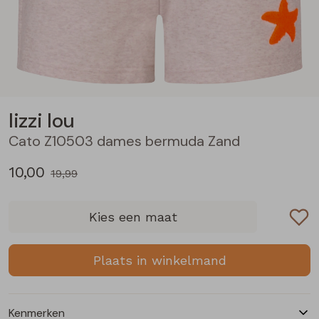
Blouses lange mouw
Bermuda's
Jackjes
Lange broeken
Lange broeken
Sweatshirts
Lange broek
Jassen
Leggings
Pullover
Bermudas
Rokken
lizzi lou
Cato Z10503 dames bermuda Zand
Vesten
Lange broeken
Sweatshirts
10,00
19,99
Gilet spencers
Leggings
T-shirts lange mouw
Kies een maat
Jackjes
Rokken
Tops
Plaats in winkelmand
Blazers
Vesten
Kenmerken