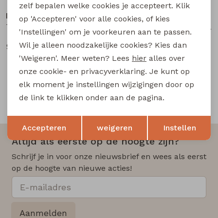
zelf bepalen welke cookies je accepteert. Klik
lizzi lou
lizzi lou
op 'Accepteren' voor alle cookies, of kies
Tessa aop Z10494 dames bermuda Zwart
Tessa aop Z10494 dames bermuda Marine
'Instellingen' om je voorkeuren aan te passen.
Wil je alleen noodzakelijke cookies? Kies dan
9,00
9,00
17,99
17,99
'Weigeren'. Meer weten? Lees
hier
alles over
onze cookie- en privacyverklaring. Je kunt op
elk moment je instellingen wijzigingen door op
de link te klikken onder aan de pagina.
Snelle en betrouwbare levering
Opslaan
Terug
Accepteren
weigeren
Instellen
Altijd als eerste op de hoogte zijn?
Schrijf je in voor onze nieuwsbrief en wees als eerst
op de hoogte van nieuwe acties!
Aanmelden