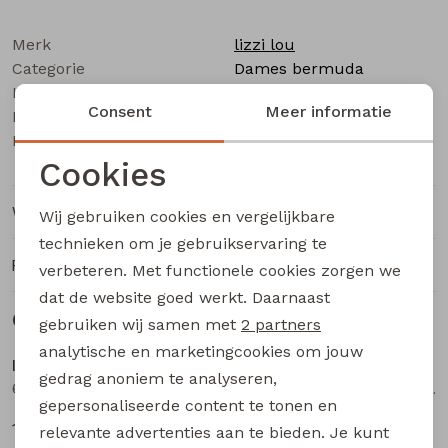
Buitenjack
Merk
lizzi lou
Bermuda's
Categorie
Dames bermuda
Leverancierscode
Cato Z10503
Consent
Meer informatie
Bestelcode
Piraat broeken
230000441
Kleur
Zand
Cookies
Lange broeken
Noodzakelijke cookies
Winkelvoorraad
Wij gebruiken cookies en vergelijkbare
Rokken
Personalisatie cookies
technieken om je gebruikservaring te
Ruilen en retourneren
verbeteren. Met functionele cookies zorgen we
Analytische cookies
dat de website goed werkt. Daarnaast
Gerelateerde producten
Marketing cookies
gebruiken wij samen met
2 partners
Sale
Sale
analytische en marketingcookies om jouw
lizzi lou
lizzi lou
gedrag anoniem te analyseren,
601976 W20028 dames bermuda Wijnrood
601976 W20028 dames bermuda Marine
gepersonaliseerde content te tonen en
14,99
14,99
19,99
19,99
relevante advertenties aan te bieden. Je kunt
Sale
Sale