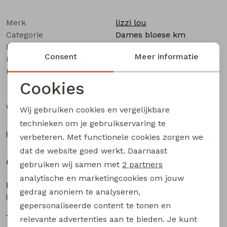
Buitenjack
Merk
lizzi lou
Bermuda's
Categorie
Dames bloese km
Leverancierscode
CX10075 Z10520
Consent
Meer informatie
Bestelcode
Piraat broeken
212000384
Kleur
Groen mos
Cookies
Lange broeken
Noodzakelijke cookies
Winkelvoorraad
Wij gebruiken cookies en vergelijkbare
Rokken
Personalisatie cookies
technieken om je gebruikservaring te
Ruilen en retourneren
verbeteren. Met functionele cookies zorgen we
Analytische cookies
dat de website goed werkt. Daarnaast
Gerelateerde producten
Marketing cookies
gebruiken wij samen met
2 partners
Sale
Sale
analytische en marketingcookies om jouw
lizzi lou
lizzi lou
gedrag anoniem te analyseren,
Luna aop Z10495 dames bloese km Zwart
Luna aop Z10495 dames bloese km Kit
gepersonaliseerde content te tonen en
10,00
10,00
19,99
19,99
relevante advertenties aan te bieden. Je kunt
Sale