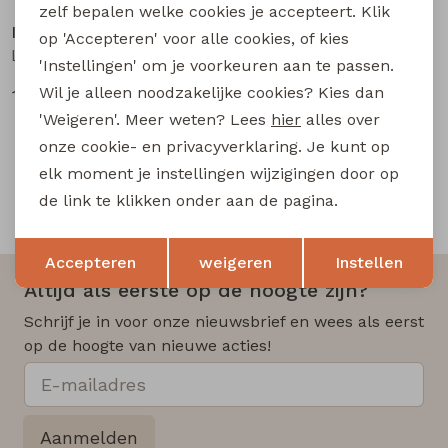
zelf bepalen welke cookies je accepteert. Klik
lizzi lou
op 'Accepteren' voor alle cookies, of kies
Luna aop Z10495 dames bloese km Marine
'Instellingen' om je voorkeuren aan te passen.
Wil je alleen noodzakelijke cookies? Kies dan
10,00
19,99
'Weigeren'. Meer weten? Lees
hier
alles over
onze cookie- en privacyverklaring. Je kunt op
elk moment je instellingen wijzigingen door op
de link te klikken onder aan de pagina.
Snelle en betrouwbare levering
Opslaan
Terug
Accepteren
weigeren
Instellen
Altijd als eerste op de hoogte zijn?
Schrijf je in voor onze nieuwsbrief en wees als eerst
op de hoogte van nieuwe acties!
Aanmelden