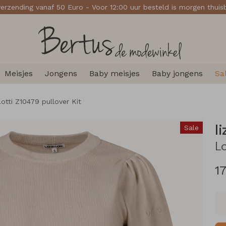
verzending vanaf 50 Euro - Voor 12:00 uur besteld is morgen thui
Meisjes
Jongens
Baby meisjes
Baby jongens
Sa
 Lotti Z10479 pullover Kit
li
Sale
L
17