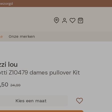
sbezorgd
le
Onze merken
zzi lou
otti Z10479 dames pullover Kit
,50
34,99
Kies een maat