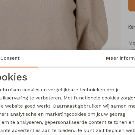
Ke
Me
Ca
Le
Consent
Meer inform
Be
Kl
okies
Noodzakelijke cookies
Personalisatie cookies
gebruiken cookies en vergelijkbare technieken om je
Wi
uikservaring te verbeteren. Met functionele cookies zorg
Analytische cookies
Marketing cookies
de website goed werkt. Daarnaast gebruiken wij samen m
Ru
ners
analytische en marketingcookies om jouw gedrag
iem te analyseren, gepersonaliseerde content te tonen en
vante advertenties aan te bieden. Je kunt zelf bepalen wel