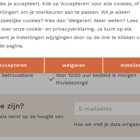
es je accepteert. Klik op 'Accepteren' voor alle cookies, of
Sale
tellingen' om je voorkeuren aan te passen. Wil je alleen
ou
lizzi lou
zakelijke cookies? Kies dan 'Weigeren'. Meer weten? Lees
Barbara Z10489 dames pullover Blauw licht
s over onze cookie- en privacyverklaring. Je kunt op elk
nt je instellingen wijzigingen door op de link te klikken 
12,50
24,99
24,99
de pagina.
Opslaan
Terug
Accepteren
weigeren
Instelle
n betrouwbare
Voor 12:00 uur besteld is morgen
thuisbezorgd
e zijn?
 als eerst op de hoogte van
Hoe we met je data omgaan?