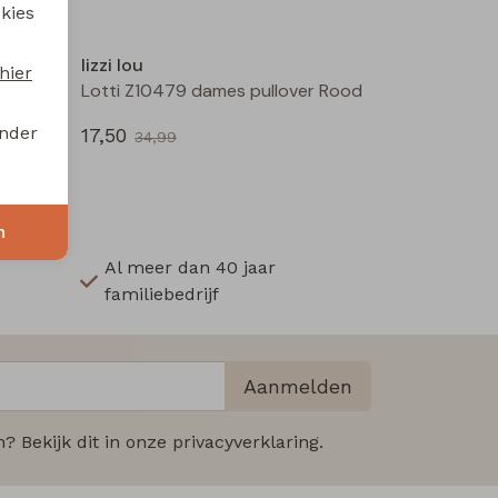
 kies
Sale
Sale
lizzi lou
hier
Barbara Z10489 dames pullover Rose
Lotti Z10479 dames pullover Rood
onder
17,50
34,99
n
Al meer dan 40 jaar
familiebedrijf
Aanmelden
 Bekijk dit in onze privacyverklaring.