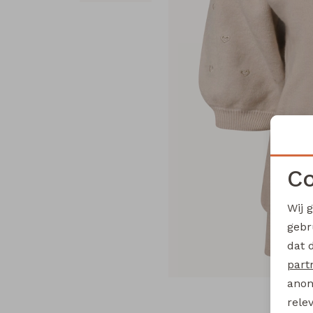
Co
Wij 
gebr
dat 
part
anon
rele