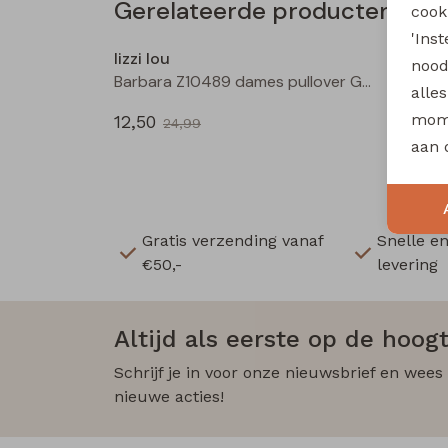
Gerelateerde producten
cooki
Sale
'Ins
lizzi lou
lizzi l
nood
Barbara Z10489 dames pullover Geel
alle
mome
12,50
12,50
24,99
aan 
Gratis verzending vanaf
Snelle e
€50,-
levering
Altijd als eerste op de hoogt
Schrijf je in voor onze nieuwsbrief en wees
nieuwe acties!