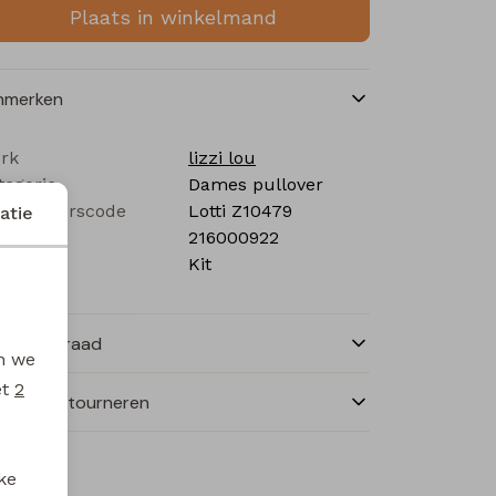
Plaats in winkelmand
nmerken
rk
lizzi lou
tegorie
Dames pullover
verancierscode
Lotti Z10479
atie
stelcode
216000922
eur
Kit
nkelvoorraad
en we
et
2
ilen en retourneren
ke