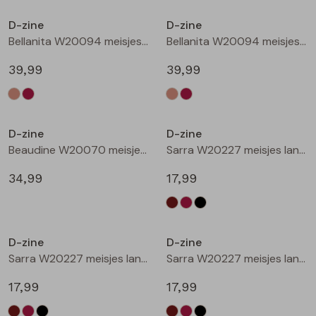
Buitenjack
D-zine
D-zine
Bellanita W20094 meisjes buiten jack Zand
Bellanita W20094 meisjes buiten jack Wijnrood
Bermuda's
39,99
39,99
Piraat broeken
Nieuw
Nieuw
Lange broeken
D-zine
D-zine
Beaudine W20070 meisjes lange broek Bruin donker
Sarra W20227 meisjes lange broek Bruin donker
Rokken
34,99
17,99
Nieuw
Nieuw
D-zine
D-zine
Sarra W20227 meisjes lange broek Wijnrood
Sarra W20227 meisjes lange broek Zwart
17,99
17,99