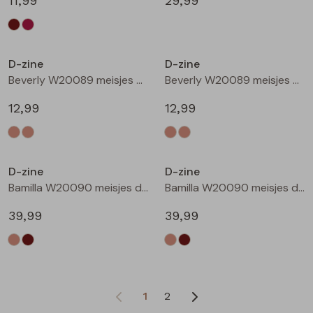
11,99
29,99
D-zine
D-zine
Beverly W20089 meisjes T-shirt korte mouw Ecru
Beverly W20089 meisjes T-shirt korte mouw Ecru melee
12,99
12,99
D-zine
D-zine
Bamilla W20090 meisjes denim jack Kit
Bamilla W20090 meisjes denim jack Bruin
39,99
39,99
1
2