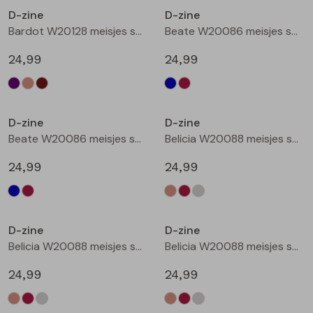
D-zine
D-zine
Blouses lange mouw
Bermuda's
Jackjes
Lange broeken
Lange broeken
Bardot W20128 meisjes sweatshirt Bruin donker
Beate W20086 meisjes sweatshirt Marine
24,99
24,99
Sweatshirts
Lange broek
Jassen
Leggings
Nieuw
Nieuw
Pullover
Bermudas
Rokken
D-zine
D-zine
Beate W20086 meisjes sweatshirt Wijnrood
Belicia W20088 meisjes sweatshirt Ecru melee
Vesten
Lange broeken
Sweatshirts
24,99
24,99
Gilet spencers
Leggings
T-shirts lange mouw
Nieuw
Nieuw
D-zine
D-zine
Jackjes
Rokken
Tops
Belicia W20088 meisjes sweatshirt Wijnrood
Belicia W20088 meisjes sweatshirt Grey melee
Blazers
Vesten
24,99
24,99
Nieuw
Nieuw