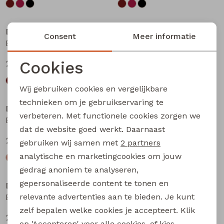
Nieuw
Nieuw
D-zine
D-zine
Consent
Meer informatie
Basia W20117 meisjes rok kort Bruin donker
Basia W20117 meisjes rok kort Bruin
Cookies
24,99
24,99
Noodzakelijke cookies
Wij gebruiken cookies en vergelijkbare
Personalisatie cookies
technieken om je gebruikservaring te
D-zine
D-zine
verbeteren. Met functionele cookies zorgen we
Analytische cookies
Babse W20238 meisjes sweatshirt Kit
Babse W20238 meisjes sweatshirt Rose
dat de website goed werkt. Daarnaast
Marketing cookies
24,99
24,99
gebruiken wij samen met
2 partners
analytische en marketingcookies om jouw
gedrag anoniem te analyseren,
gepersonaliseerde content te tonen en
D-zine
D-zine
relevante advertenties aan te bieden. Je kunt
Babse W20238 meisjes sweatshirt Cyclaam
Bailee W20080 meisjes sweatshirt Raf
zelf bepalen welke cookies je accepteert. Klik
24,99
19,99
op 'Accepteren' voor alle cookies, of kies