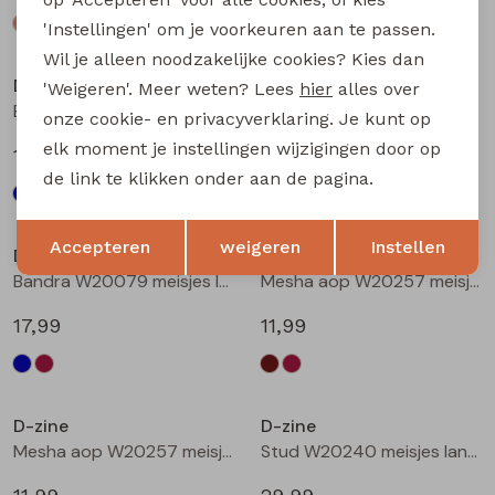
'Instellingen' om je voorkeuren aan te passen.
Wil je alleen noodzakelijke cookies? Kies dan
D-zine
D-zine
'Weigeren'. Meer weten? Lees
hier
alles over
Bailee W20080 meisjes sweatshirt Wijnrood
Bandra W20079 meisjes lange broek Raf
onze cookie- en privacyverklaring. Je kunt op
elk moment je instellingen wijzigingen door op
19,99
17,99
de link te klikken onder aan de pagina.
Opslaan
Terug
Accepteren
weigeren
Instellen
D-zine
D-zine
Bandra W20079 meisjes lange broek Wijnrood
Mesha aop W20257 meisjes t-shirts lange mouw Bruin donker
17,99
11,99
D-zine
D-zine
Mesha aop W20257 meisjes t-shirts lange mouw Wijnrood
Stud W20240 meisjes lange broek Denim grey