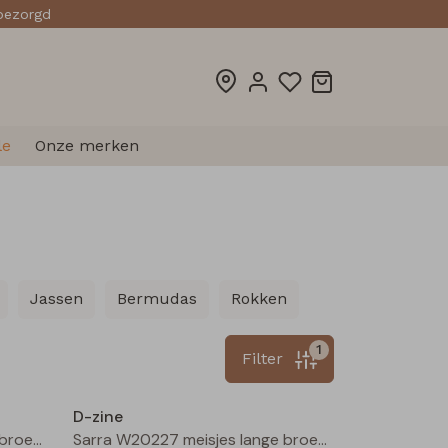
sbezorgd
le
Onze merken
Jassen
Bermudas
Rokken
1
Filter
Nieuw
Nieuw
D-zine
Sarra W20227 meisjes lange broek Wijnrood
Sarra W20227 meisjes lange broek Zwart