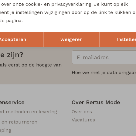
s over onze cookie- en privacyverklaring. Je kunt op elk
nt je instellingen wijzigingen door op de link te klikken 
de pagina.
n betrouwbare
Voor 12:00 uur besteld is morgen
thuisbezorgd
Opslaan
Terug
Accepteren
weigeren
Instelle
e zijn?
 als eerst op de hoogte van
Hoe we met je data omgaan?
enservice
Over Bertus Mode
nd methoden en levering
Over ons
Vacatures
n en retourneren
eping