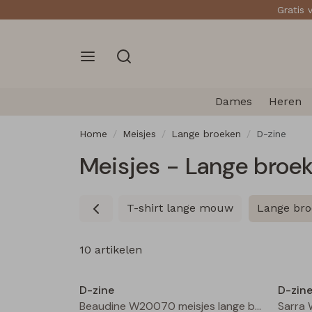
Gratis 
Dames
Heren
Home
Meisjes
Lange broeken
D-zine
Meisjes - Lange broe
T-shirt lange mouw
Lange br
10 artikelen
Nieuw
D-zine
D-zin
Beaudine W20070 meisjes lange broek Bruin donker