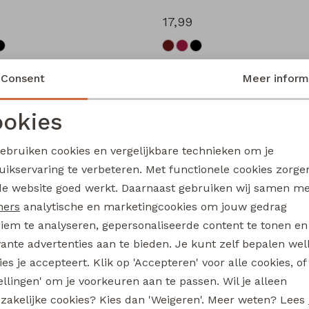
17,99
Consent
Meer inform
e
D-zine
Bandra W20079 meisjes lange broek Wijnrood
okies
29,99
Noodzakelijke cookies
Personalisatie cookies
gebruiken cookies en vergelijkbare technieken om je
uikservaring te verbeteren. Met functionele cookies zorg
Analytische cookies
Marketing cookies
de website goed werkt. Daarnaast gebruiken wij samen m
e
Bruda W20081 meisjes lange broek Zwart
ners
analytische en marketingcookies om jouw gedrag
iem te analyseren, gepersonaliseerde content te tonen en
vante advertenties aan te bieden. Je kunt zelf bepalen wel
es je accepteert. Klik op 'Accepteren' voor alle cookies, of
tellingen' om je voorkeuren aan te passen. Wil je alleen
zakelijke cookies? Kies dan 'Weigeren'. Meer weten? Lees