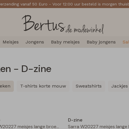
verzending vanaf 50 Euro - Voor 12:00 uur besteld is morgen thui
Meisjes
Jongens
Baby meisjes
Baby jongens
Sa
ken - D-zine
oeken
T-shirts korte mouw
Sweatshirts
Jackjes
Nieuw
e
D-zine
Sarra W20227 meisjes lange broek Bruin donker