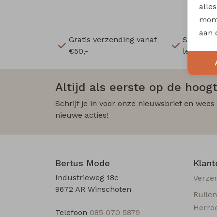
alle
mome
aan 
Gratis verzending vanaf
Snelle e
€50,-
levering
Altijd als eerste op de hoogt
Schrijf je in voor onze nieuwsbrief en wees
nieuwe acties!
Bertus Mode
Klant
Industrieweg 18c
Verze
9672 AR Winschoten
Ruile
Herro
Telefoon
085 070 5879