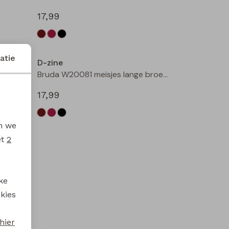
17,99
atie
D-zine
Stud W20240 meisjes lange broek Denim grey
Bruda W20081 meisjes lange broek Bruin donker
17,99
en we
et
2
ke
 kies
hier