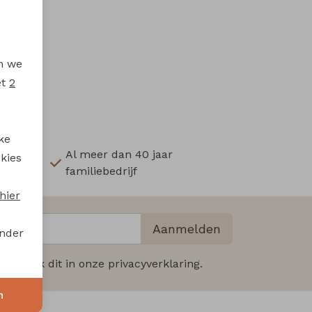
en we
et
2
ke
Al meer dan 40 jaar
 kies
familiebedrijf
hier
Aanmelden
onder
 Bekijk dit in onze privacyverklaring.
n