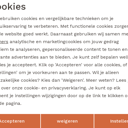
okies
Noodzakelijke cookies
Personalisatie cookies
gebruiken cookies en vergelijkbare technieken om je
uikservaring te verbeteren. Met functionele cookies zorg
Analytische cookies
Marketing cookies
de website goed werkt. Daarnaast gebruiken wij samen m
ners
analytische en marketingcookies om jouw gedrag
iem te analyseren, gepersonaliseerde content te tonen en
vante advertenties aan te bieden. Je kunt zelf bepalen wel
n betrouwbare
Voor 12:00 uur besteld is morgen
es je accepteert. Klik op 'Accepteren' voor alle cookies, of
thuisbezorgd
tellingen' om je voorkeuren aan te passen. Wil je alleen
zakelijke cookies? Kies dan 'Weigeren'. Meer weten? Lees
s over onze cookie- en privacyverklaring. Je kunt op elk
e zijn?
nt je instellingen wijzigingen door op de link te klikken 
 als eerst op de hoogte van
de pagina.
Hoe we met je data omgaan?
Opslaan
Terug
Accepteren
weigeren
Instelle