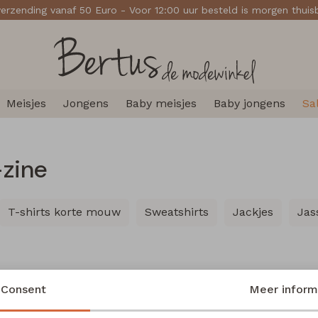
verzending vanaf 50 Euro - Voor 12:00 uur besteld is morgen thui
Meisjes
Jongens
Baby meisjes
Baby jongens
Sa
-zine
T-shirts korte mouw
Sweatshirts
Jackjes
Jas
Nieuw
Consent
Meer inform
e
W20117 meisjes rok kort Bruin