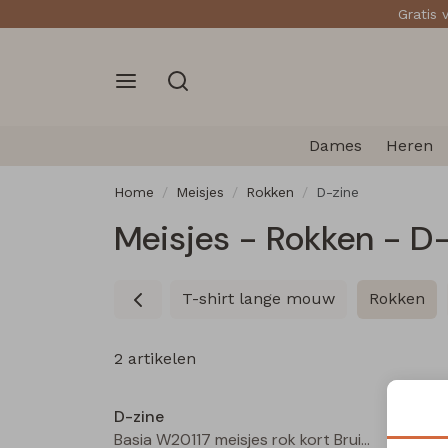
Gratis 
Dames
Heren
Home
Meisjes
Rokken
D-zine
Meisjes - Rokken - D
T-shirt lange mouw
Rokken
2 artikelen
Nieuw
D-zine
D-zin
Basia W20117 meisjes rok kort Bruin donker
Basia 