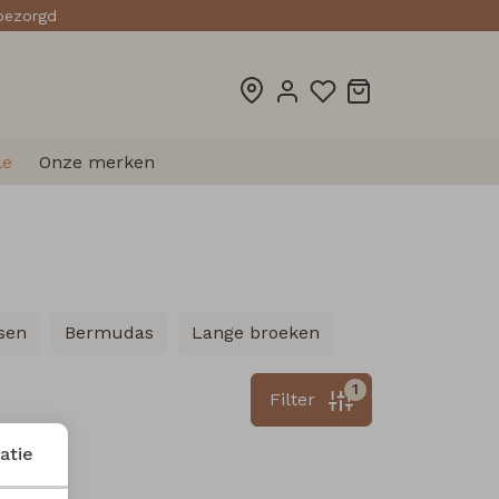
sbezorgd
le
Onze merken
sen
Bermudas
Lange broeken
1
Filter
atie