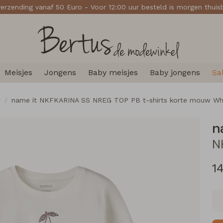
verzending vanaf 50 Euro - Voor 12:00 uur besteld is morgen thui
Meisjes
Jongens
Baby meisjes
Baby jongens
Sa
w
name it NKFKARINA SS NREG TOP PB t-shirts korte mouw Wh
n
1