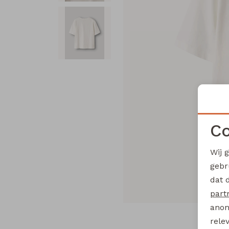
Co
Wij 
gebr
dat 
part
anon
rele