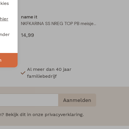
 kies
name it
hier
NKFKARINA SS NREG TOP PB meisjes T-shirt korte mouw Red
NKFKARINA SS NREG TOP PB meisjes T-shirt korte mouw Brown
onder
14,99
n
Al meer dan 40 jaar
familiebedrijf
Aanmelden
 Bekijk dit in onze privacyverklaring.