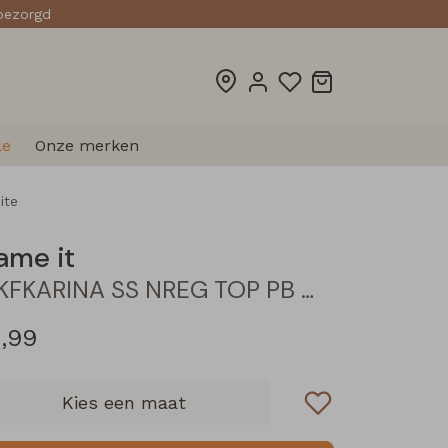
sbezorgd
le
Onze merken
ite
ame it
NKFKARINA SS NREG TOP PB meisjes T-shirt korte mouw White
4,99
Kies een maat