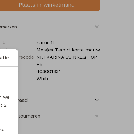
Plaats in winkelmand
nmerken
rk
name it
tegorie
Meisjes T-shirt korte mouw
verancierscode
NKFKARINA SS NREG TOP
atie
PB
stelcode
403001831
eur
White
en we
nkelvoorraad
et
2
ilen en retourneren
ke