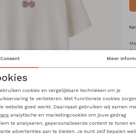
Ke
Me
Ca
Le
Consent
Meer inform
Be
okies
Kl
Noodzakelijke cookies
Personalisatie cookies
gebruiken cookies en vergelijkbare technieken om je
uikservaring te verbeteren. Met functionele cookies zorg
Analytische cookies
Marketing cookies
Wi
de website goed werkt. Daarnaast gebruiken wij samen m
ners
analytische en marketingcookies om jouw gedrag
Ru
iem te analyseren, gepersonaliseerde content te tonen en
vante advertenties aan te bieden. Je kunt zelf bepalen wel