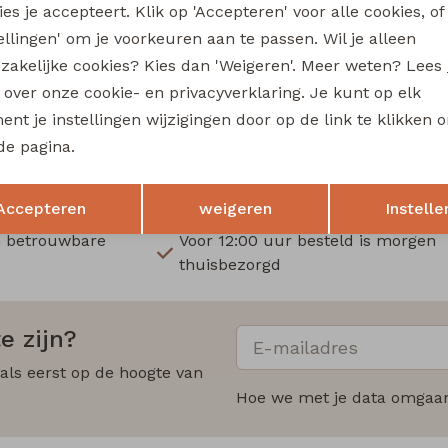
es je accepteert. Klik op 'Accepteren' voor alle cookies, of
tellingen' om je voorkeuren aan te passen. Wil je alleen
t
name it
zakelijke cookies? Kies dan 'Weigeren'. Meer weten? Lees
NKFKATIMO SS NREG TOP BOX meisjes T-shirt korte mouw Black
s over onze cookie- en privacyverklaring. Je kunt op elk
nt je instellingen wijzigingen door op de link te klikken 
14,99
de pagina.
Opslaan
Terug
Accepteren
weigeren
Instelle
n betrouwbare
Voor 12:00 uur besteld is morgen
thuisbezorgd
e zijn?
 als eerst op de hoogte van
Hoe we met je data omgaan?