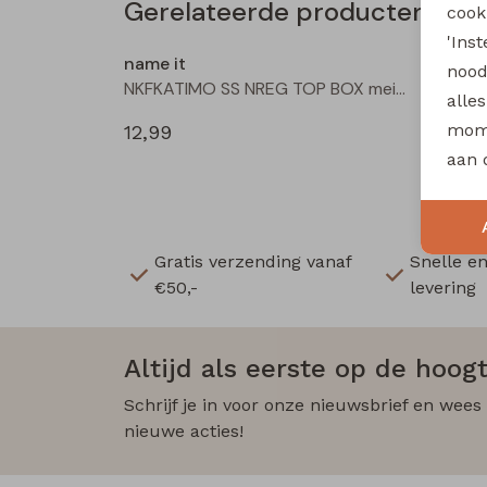
Gerelateerde producten
cooki
'Ins
name it
name i
nood
NKFKATIMO SS NREG TOP BOX meisjes T-shirt korte mouw Pink
alle
mome
12,99
12,99
aan 
Gratis verzending vanaf
Snelle e
€50,-
levering
Altijd als eerste op de hoogt
Schrijf je in voor onze nieuwsbrief en wees
nieuwe acties!