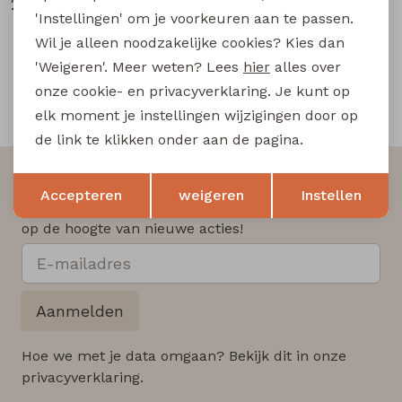
29,99
26,99
'Instellingen' om je voorkeuren aan te passen.
Wil je alleen noodzakelijke cookies? Kies dan
'Weigeren'. Meer weten? Lees
hier
alles over
onze cookie- en privacyverklaring. Je kunt op
Snelle en betrouwbare levering
elk moment je instellingen wijzigingen door op
de link te klikken onder aan de pagina.
Altijd als eerste op de hoogte zijn?
Opslaan
Terug
Accepteren
weigeren
Instellen
Schrijf je in voor onze nieuwsbrief en wees als eerst
op de hoogte van nieuwe acties!
Aanmelden
Hoe we met je data omgaan? Bekijk dit in onze
privacyverklaring.