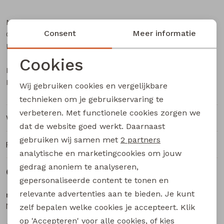
Buitenjack
Merk
name it
Bermuda's
Consent
Meer informatie
Categorie
Baby meisjes lange broek
Leverancierscode
NMFBELLA SKATER DES JEANS
Piraat broeken
5288-OM
Cookies
Bestelcode
633000461
Noodzakelijke cookies
Kleur
Blue
Wij gebruiken cookies en vergelijkbare
Lange broeken
Personalisatie cookies
technieken om je gebruikservaring te
verbeteren. Met functionele cookies zorgen we
Analytische cookies
Rokken
Winkelvoorraad
dat de website goed werkt. Daarnaast
Marketing cookies
gebruiken wij samen met
2 partners
Ruilen en retourneren
analytische en marketingcookies om jouw
gedrag anoniem te analyseren,
Gerelateerde producten
gepersonaliseerde content te tonen en
relevante advertenties aan te bieden. Je kunt
name it
name it
NMFROSE WIDE AOP JEANS 4044-ON NOOS baby meisjes lange broek Blue
NMFBELLA BALLOON JEANS 2441-SM NOOS baby meisjes lange broek Blue
zelf bepalen welke cookies je accepteert. Klik
op 'Accepteren' voor alle cookies, of kies