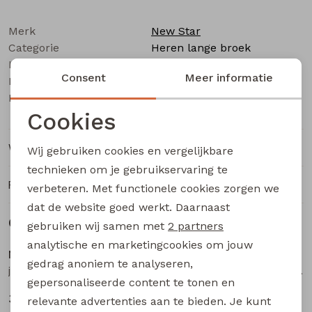
Buitenjack
Merk
New Star
Bermuda's
Categorie
Heren lange broek
Leverancierscode
j.ville blueblack L32
Consent
Meer informatie
Bestelcode
Piraat broeken
133000206
Kleur
Black denim
Cookies
Lange broeken
Noodzakelijke cookies
Winkelvoorraad
Wij gebruiken cookies en vergelijkbare
Rokken
Personalisatie cookies
technieken om je gebruikservaring te
Ruilen en retourneren
verbeteren. Met functionele cookies zorgen we
Analytische cookies
dat de website goed werkt. Daarnaast
Gerelateerde producten
Marketing cookies
gebruiken wij samen met
2 partners
analytische en marketingcookies om jouw
New Star
New Star
gedrag anoniem te analyseren,
j.ville blueblack L30 heren lange broek Black denim
j.ville blueblack L34 heren lange broek Black denim
gepersonaliseerde content te tonen en
39,99
39,99
relevante advertenties aan te bieden. Je kunt