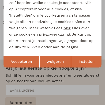
zelf bepalen welke cookies je accepteert. Klik
New Star
New Star
op 'Accepteren' voor alle cookies, of kies
j.ville L30 heren lange broek d.stone denim
j.ville L32 heren lange broek d.stone denim
'Instellingen' om je voorkeuren aan te passen.
Wil je alleen noodzakelijke cookies? Kies dan
39,99
39,99
'Weigeren'. Meer weten? Lees
hier
alles over
onze cookie- en privacyverklaring. Je kunt op
elk moment je instellingen wijzigingen door op
de link te klikken onder aan de pagina.
Snelle en betrouwbare levering
Opslaan
Terug
Accepteren
weigeren
Instellen
Altijd als eerste op de hoogte zijn?
Schrijf je in voor onze nieuwsbrief en wees als eerst
op de hoogte van nieuwe acties!
Aanmelden