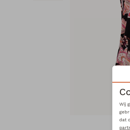
Co
Wij 
gebr
dat 
part