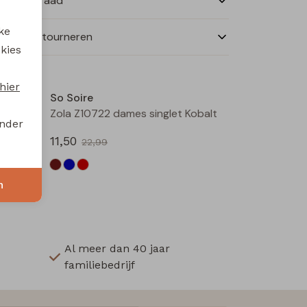
nkelvoorraad
ke
ilen en retourneren
 kies
Sale
Sale
hier
So Soire
uin
Zola Z10722 dames singlet Kobalt
onder
11,50
22,99
n
Al meer dan 40 jaar
familiebedrijf