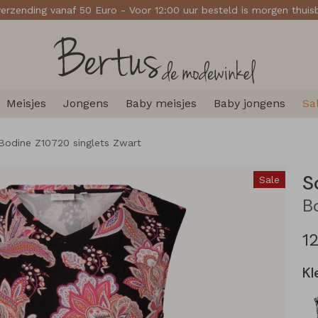
verzending vanaf 50 Euro - Voor 12:00 uur besteld is morgen thui
Meisjes
Jongens
Baby meisjes
Baby jongens
Sa
Bodine Z10720 singlets Zwart
S
Sale
1
Kl