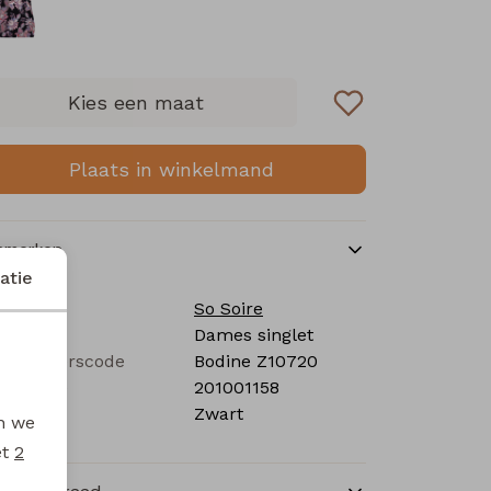
Kies een maat
Plaats in winkelmand
nmerken
atie
rk
So Soire
tegorie
Dames singlet
verancierscode
Bodine Z10720
stelcode
201001158
eur
Zwart
en we
et
2