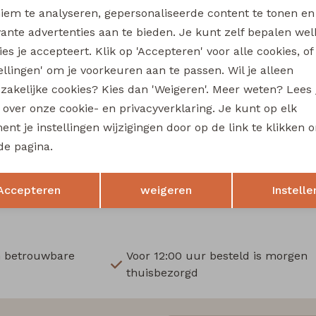
Wi
iem te analyseren, gepersonaliseerde content te tonen en
vante advertenties aan te bieden. Je kunt zelf bepalen wel
Ru
es je accepteert. Klik op 'Accepteren' voor alle cookies, of
tellingen' om je voorkeuren aan te passen. Wil je alleen
Sale
zakelijke cookies? Kies dan 'Weigeren'. Meer weten? Lees
re
So Soire
s over onze cookie- en privacyverklaring. Je kunt op elk
0721 dames singlet Ecru
Zola Z10722 dames singlet Br
nt je instellingen wijzigingen door op de link te klikken 
11,50
de pagina.
24,99
22,99
Opslaan
Terug
Accepteren
weigeren
Instelle
n betrouwbare
Voor 12:00 uur besteld is morgen
thuisbezorgd