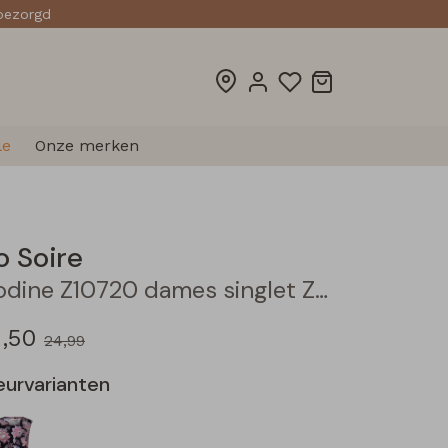
sbezorgd
le
Onze merken
o Soire
Bodine Z10720 dames singlet Zwart
2,50
24,99
eurvarianten