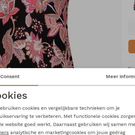
Ke
Consent
Meer inform
Me
Ca
okies
Le
Noodzakelijke cookies
Personalisatie cookies
Be
gebruiken cookies en vergelijkbare technieken om je
Kl
uikservaring te verbeteren. Met functionele cookies zorg
Analytische cookies
Marketing cookies
de website goed werkt. Daarnaast gebruiken wij samen m
ners
analytische en marketingcookies om jouw gedrag