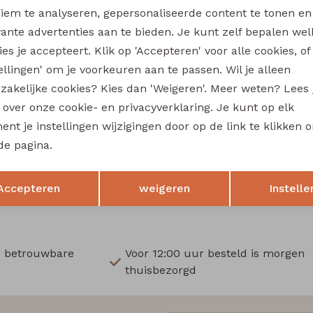
Wi
iem te analyseren, gepersonaliseerde content te tonen en
vante advertenties aan te bieden. Je kunt zelf bepalen wel
Ru
es je accepteert. Klik op 'Accepteren' voor alle cookies, of
tellingen' om je voorkeuren aan te passen. Wil je alleen
Sale
zakelijke cookies? Kies dan 'Weigeren'. Meer weten? Lees
re
So Soire
s over onze cookie- en privacyverklaring. Je kunt op elk
Marielle Z10454 dames blazer/jasje Groen licht
nt je instellingen wijzigingen door op de link te klikken 
25,00
de pagina.
39,99
49,99
Opslaan
Terug
Accepteren
weigeren
Instelle
n betrouwbare
Voor 12:00 uur besteld is morgen
thuisbezorgd