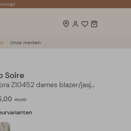
sbezorgd
le
Onze merken
o Soire
Flora Z10452 dames blazer/jasje Zand
5,00
49,99
eurvarianten