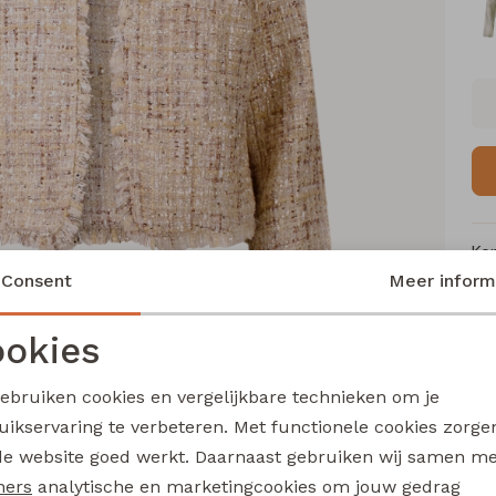
Ke
Consent
Meer inform
Me
Ca
okies
Le
Noodzakelijke cookies
Personalisatie cookies
Be
gebruiken cookies en vergelijkbare technieken om je
Kl
uikservaring te verbeteren. Met functionele cookies zorg
Analytische cookies
Marketing cookies
de website goed werkt. Daarnaast gebruiken wij samen m
ners
analytische en marketingcookies om jouw gedrag