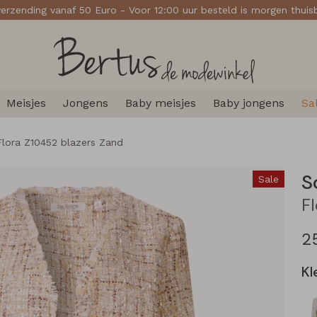
verzending vanaf 50 Euro - Voor 12:00 uur besteld is morgen thui
Meisjes
Jongens
Baby meisjes
Baby jongens
Sa
Flora Z10452 blazers Zand
S
Sale
2
Kl