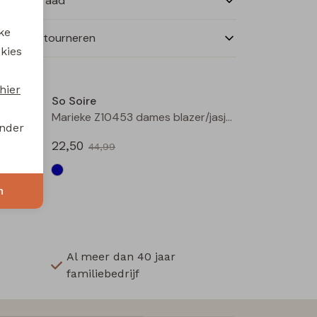
nkelvoorraad
ke
ilen en retourneren
 kies
Sale
Sale
hier
So Soire
Flora Z10452 dames blazer/jasje Blauw licht
Marieke Z10453 dames blazer/jasje Blauw licht
onder
22,50
44,99
n
Al meer dan 40 jaar
familiebedrijf