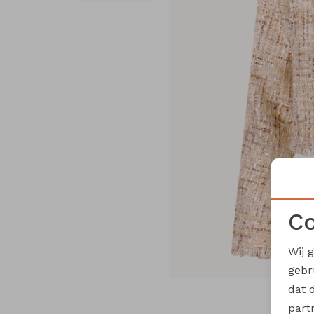
Co
Wij 
gebr
dat 
part