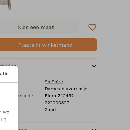
Kies een maat
Plaats in winkelmand
nmerken
atie
rk
So Soire
tegorie
Dames blazer/jasje
verancierscode
Flora Z10452
stelcode
222000327
eur
Zand
en we
et
2