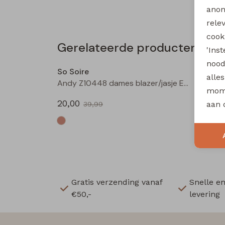
anon
rele
cooki
Gerelateerde producten
'Ins
Sale
nood
So Soire
So Soi
alle
Andy Z10448 dames blazer/jasje Ecru
mome
20,00
20,00
aan 
39,99
Gratis verzending vanaf
Snelle e
€50,-
levering