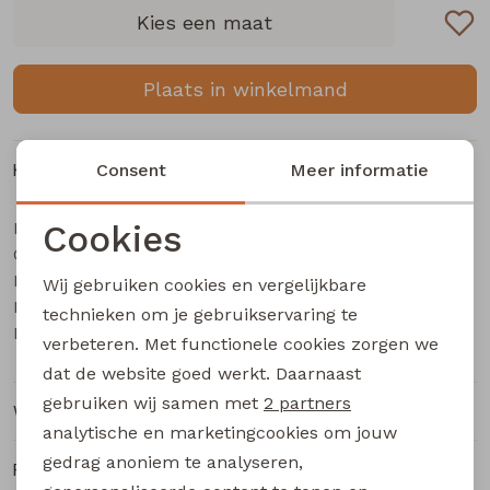
Buitenjack
Kies een maat
Bermuda's
Plaats in winkelmand
Piraat broeken
Kenmerken
Consent
Meer informatie
Lange broeken
Merk
Cookies
So Soire
Categorie
Rokken
Dames piraat
Noodzakelijke cookies
Leverancierscode
Lianna Z10669
Wij gebruiken cookies en vergelijkbare
Personalisatie cookies
Bestelcode
231000200
technieken om je gebruikservaring te
Kleur
Groen licht
verbeteren. Met functionele cookies zorgen we
Analytische cookies
dat de website goed werkt. Daarnaast
Marketing cookies
gebruiken wij samen met
2 partners
Winkelvoorraad
analytische en marketingcookies om jouw
gedrag anoniem te analyseren,
Ruilen en retourneren