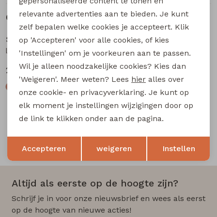
gepersonaliseerde content te tonen en
relevante advertenties aan te bieden. Je kunt
Gerelateerde producten
Sale
zelf bepalen welke cookies je accepteert. Klik
So Soire
op 'Accepteren' voor alle cookies, of kies
Lianna Z10669 dames piraat Zand
'Instellingen' om je voorkeuren aan te passen.
Wil je alleen noodzakelijke cookies? Kies dan
20,00
39,99
'Weigeren'. Meer weten? Lees
hier
alles over
onze cookie- en privacyverklaring. Je kunt op
elk moment je instellingen wijzigingen door op
de link te klikken onder aan de pagina.
Opslaan
Terug
Snelle en betrouwbare levering
Accepteren
weigeren
Instellen
Altijd als eerste op de hoogte zijn?
Schrijf je in voor onze nieuwsbrief en wees als eerst
op de hoogte van nieuwe acties!