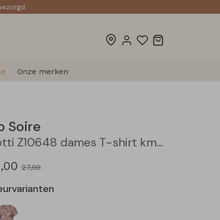
sbezorgd
le
Onze merken
o Soire
Lotti Z10648 dames T-shirt km Army
4,00
27,99
eurvarianten