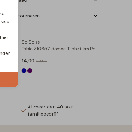
nkelvoorraad
ke
ilen en retourneren
 kies
Sale
Sale
hier
So Soire
May Z10647 dames T-shirt km Army
Fabia Z10657 dames T-shirt km Paars
onder
14,00
27,99
n
Al meer dan 40 jaar
familiebedrijf