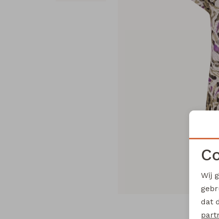
Co
Wij 
gebr
dat 
part