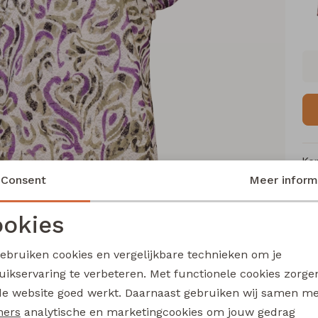
Ke
Consent
Meer inform
Me
Ca
okies
Le
Noodzakelijke cookies
Personalisatie cookies
Be
gebruiken cookies en vergelijkbare technieken om je
Kl
uikservaring te verbeteren. Met functionele cookies zorg
Analytische cookies
Marketing cookies
de website goed werkt. Daarnaast gebruiken wij samen m
ners
analytische en marketingcookies om jouw gedrag