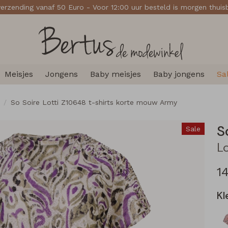
verzending vanaf 50 Euro - Voor 12:00 uur besteld is morgen thui
Meisjes
Jongens
Baby meisjes
Baby jongens
Sa
So Soire Lotti Z10648 t-shirts korte mouw Army
S
Sale
1
Kl