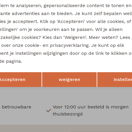
Wi
iem te analyseren, gepersonaliseerde content te tonen en
vante advertenties aan te bieden. Je kunt zelf bepalen wel
Ru
es je accepteert. Klik op 'Accepteren' voor alle cookies, of
tellingen' om je voorkeuren aan te passen. Wil je alleen
Sale
zakelijke cookies? Kies dan 'Weigeren'. Meer weten? Lees
re
So Soire
s over onze cookie- en privacyverklaring. Je kunt op elk
Lois aop Z10665 dames T-shirt km Taupe
nt je instellingen wijzigingen door op de link te klikken 
14,00
de pagina.
29,99
27,99
Opslaan
Terug
Accepteren
weigeren
Instelle
n betrouwbare
Voor 12:00 uur besteld is morgen
thuisbezorgd