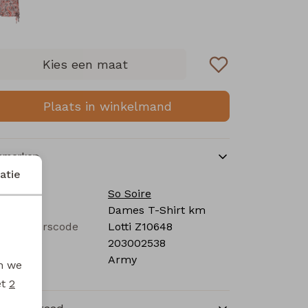
Kies een maat
Plaats in winkelmand
nmerken
atie
rk
So Soire
tegorie
Dames T-Shirt km
verancierscode
Lotti Z10648
stelcode
203002538
eur
Army
en we
et
2