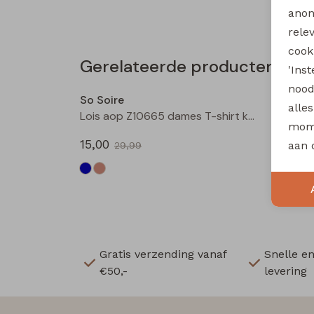
anon
rele
cooki
Gerelateerde producten
'Ins
Sale
nood
So Soire
So Soi
alle
Lois aop Z10665 dames T-shirt km Indigo
mome
15,00
15,00
aan 
29,99
Gratis verzending vanaf
Snelle e
€50,-
levering