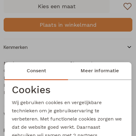
Buitenjack
Kies een maat
Bermuda's
Plaats in winkelmand
Piraat broeken
Kenmerken
Lange broeken
Merk
Stonecast
Categorie
Rokken
Consent
Heren T-Shirt km
Meer informatie
Leverancierscode
534111M Z10571
Bestelcode
103000898
Cookies
Kleur
Groen mos
Noodzakelijke cookies
Wij gebruiken cookies en vergelijkbare
Personalisatie cookies
technieken om je gebruikservaring te
Winkelvoorraad
verbeteren. Met functionele cookies zorgen we
Analytische cookies
dat de website goed werkt. Daarnaast
Ruilen en retourneren
Marketing cookies
gebruiken wij samen met
2 partners