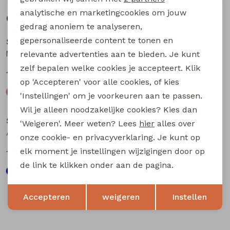
analytische en marketingcookies om jouw
Gerelateerde producten
Sale
Sale
gedrag anoniem te analyseren,
gepersonaliseerde content te tonen en
Stonecast
Stonecast
MT-49496. Z10699 heren T-Shirt km raf/jeans
MT-49496. Z10699 heren T-Shirt km Kit
relevante advertenties aan te bieden. Je kunt
zelf bepalen welke cookies je accepteert. Klik
10,00
10,00
19,99
19,99
op 'Accepteren' voor alle cookies, of kies
'Instellingen' om je voorkeuren aan te passen.
Sale
Sale
Wil je alleen noodzakelijke cookies? Kies dan
Stonecast
Stonecast
'Weigeren'. Meer weten? Lees
hier
alles over
Arturo men Z10307 heren T-Shirt km Raf
534111M Z10571 heren T-Shirt km Kit
onze cookie- en privacyverklaring. Je kunt op
elk moment je instellingen wijzigingen door op
10,00
9,00
19,99
17,99
de link te klikken onder aan de pagina.
Opslaan
Terug
Accepteren
weigeren
Instellen