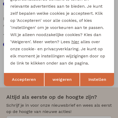
relevante advertenties aan te bieden. Je kunt
Sale
Sale
zelf bepalen welke cookies je accepteert. Klik
Stonecast
Stonecast
op 'Accepteren' voor alle cookies, of kies
Asinne men Z10373 heren polo Marine
Artus men Z10376 heren polo Oranje
'Instellingen' om je voorkeuren aan te passen.
Wil je alleen noodzakelijke cookies? Kies dan
12,50
15,00
24,99
29,99
'Weigeren'. Meer weten? Lees
hier
alles over
onze cookie- en privacyverklaring. Je kunt op
elk moment je instellingen wijzigingen door op
de link te klikken onder aan de pagina.
Opslaan
Terug
Snelle en betrouwbare levering
Accepteren
weigeren
Instellen
Altijd als eerste op de hoogte zijn?
Schrijf je in voor onze nieuwsbrief en wees als eerst
op de hoogte van nieuwe acties!