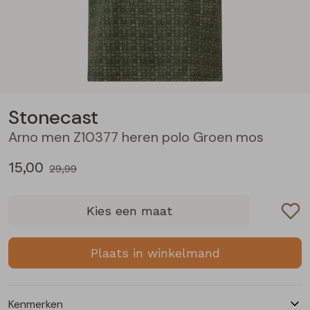
Blouses lange mouw
Bermuda's
Jackjes
Lange broeken
Lange broeken
Sweatshirts
Lange broek
Jassen
Leggings
Pullover
Bermudas
Rokken
Stonecast
Arno men Z10377 heren polo Groen mos
Vesten
Lange broeken
Sweatshirts
15,00
29,99
Gilet spencers
Leggings
T-shirts lange mouw
Kies een maat
Jackjes
Rokken
Tops
Plaats in winkelmand
Blazers
Vesten
Kenmerken