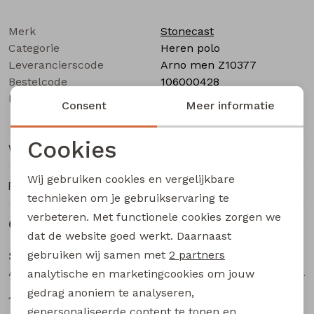
Buitenjack
Merk
Stonecast
Bermuda's
Categorie
Heren polo
Leverancierscode
Arno men Z10377
Bestelcode
Piraat broeken
106000428
Kleur
Groen mos
Consent
Meer informatie
Lange broeken
Cookies
Winkelvoorraad
Noodzakelijke cookies
Rokken
Wij gebruiken cookies en vergelijkbare
Ruilen en retourneren
Personalisatie cookies
technieken om je gebruikservaring te
verbeteren. Met functionele cookies zorgen we
Analytische cookies
Gerelateerde producten
Sale
Sale
dat de website goed werkt. Daarnaast
Marketing cookies
gebruiken wij samen met
2 partners
Stonecast
Stonecast
Asinne men Z10373 heren polo Groen
Asinne men Z10373 heren polo Oranje
analytische en marketingcookies om jouw
gedrag anoniem te analyseren,
12,50
12,50
24,99
24,99
gepersonaliseerde content te tonen en