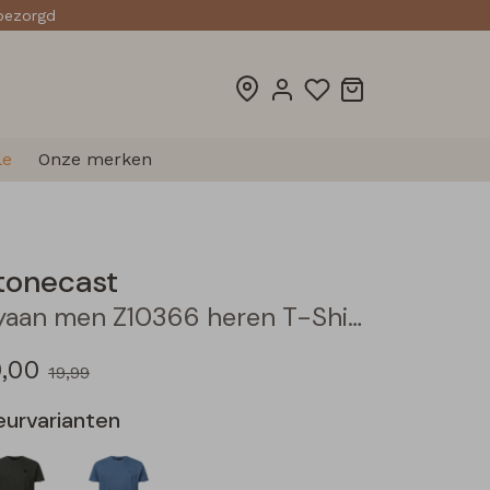
sbezorgd
le
Onze merken
tonecast
Ayaan men Z10366 heren T-Shirt km Kit
0,00
19,99
eurvarianten