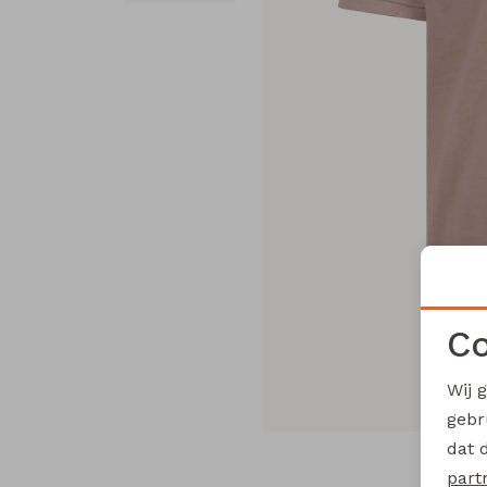
Co
Wij 
gebr
dat 
part