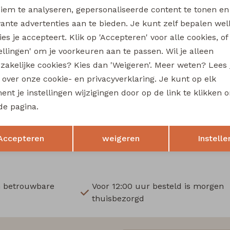
Wi
iem te analyseren, gepersonaliseerde content te tonen en
vante advertenties aan te bieden. Je kunt zelf bepalen wel
Ru
es je accepteert. Klik op 'Accepteren' voor alle cookies, of
tellingen' om je voorkeuren aan te passen. Wil je alleen
Sale
zakelijke cookies? Kies dan 'Weigeren'. Meer weten? Lees
cast
Stonecast
s over onze cookie- en privacyverklaring. Je kunt op elk
MT-49496. Z10699 heren T-Shirt km Kit
nt je instellingen wijzigingen door op de link te klikken 
10,00
de pagina.
19,99
19,99
Opslaan
Terug
Accepteren
weigeren
Instelle
n betrouwbare
Voor 12:00 uur besteld is morgen
thuisbezorgd