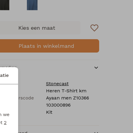
Kies een maat
Plaats in winkelmand
nmerken
atie
rk
Stonecast
tegorie
Heren T-Shirt km
verancierscode
Ayaan men Z10366
stelcode
103000896
eur
Kit
en we
et
2