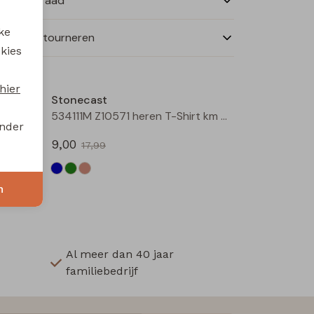
nkelvoorraad
ke
ilen en retourneren
 kies
Sale
Sale
hier
Stonecast
Arturo men Z10307 heren T-Shirt km Raf
534111M Z10571 heren T-Shirt km Groen mos
onder
9,00
17,99
n
Al meer dan 40 jaar
familiebedrijf