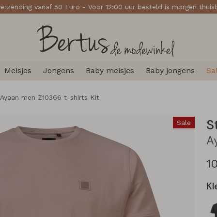
verzending vanaf 50 Euro - Voor 12:00 uur besteld is morgen thui
Meisjes
Jongens
Baby meisjes
Baby jongens
Sa
Ayaan men Z10366 t-shirts Kit
S
Sale
1
Kl