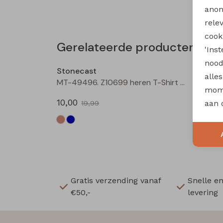
anon
rele
cooki
Gerelateerde producten
'Ins
Sale
nood
Stonecast
Stone
alle
MT-49496. Z10699 heren T-Shirt km raf/jeans
mome
10,00
10,00
aan 
19,99
Gratis verzending vanaf
Snelle e
€50,-
levering