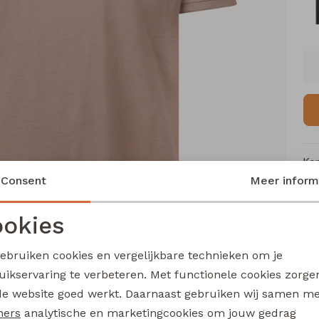
Ke
Consent
Meer inform
Me
Ca
okies
Le
Noodzakelijke cookies
Personalisatie cookies
Be
gebruiken cookies en vergelijkbare technieken om je
Kl
uikservaring te verbeteren. Met functionele cookies zorg
Analytische cookies
Marketing cookies
de website goed werkt. Daarnaast gebruiken wij samen m
ners
analytische en marketingcookies om jouw gedrag