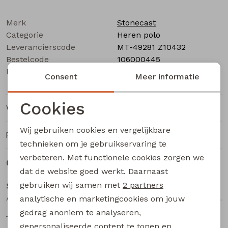
Buitenjack
Merk
Stonecast
Bermuda's
Categorie
Heren polo
Leverancierscode
MT-49281 Z10432
Bestelcode
Piraat broeken
106000445
Kleur
Raf
Consent
Meer informatie
Lange broeken
Cookies
Winkelvoorraad
Noodzakelijke cookies
Rokken
Wij gebruiken cookies en vergelijkbare
Ruilen en retourneren
Personalisatie cookies
technieken om je gebruikservaring te
verbeteren. Met functionele cookies zorgen we
Analytische cookies
Gerelateerde producten
Sale
Sale
dat de website goed werkt. Daarnaast
Marketing cookies
gebruiken wij samen met
2 partners
Stonecast
Stonecast
Asinne men Z10373 heren polo Marine
Asinne men Z10373 heren polo Groen
analytische en marketingcookies om jouw
gedrag anoniem te analyseren,
12,50
12,50
24,99
24,99
gepersonaliseerde content te tonen en