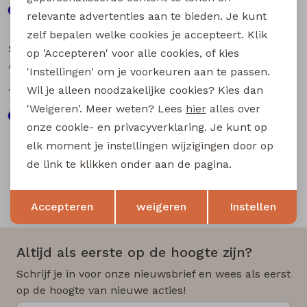
relevante advertenties aan te bieden. Je kunt
Sale
Sale
zelf bepalen welke cookies je accepteert. Klik
Stonecast
Stonecast
op 'Accepteren' voor alle cookies, of kies
Asinne men Z10373 heren polo Oranje
Artus men Z10376 heren polo Oranje
'Instellingen' om je voorkeuren aan te passen.
Wil je alleen noodzakelijke cookies? Kies dan
12,50
15,00
24,99
29,99
'Weigeren'. Meer weten? Lees
hier
alles over
onze cookie- en privacyverklaring. Je kunt op
elk moment je instellingen wijzigingen door op
de link te klikken onder aan de pagina.
Opslaan
Terug
Snelle en betrouwbare levering
Accepteren
weigeren
Instellen
Altijd als eerste op de hoogte zijn?
Schrijf je in voor onze nieuwsbrief en wees als eerst
op de hoogte van nieuwe acties!