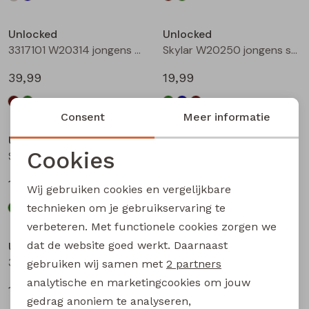
Unlocked
Unlocked
3317101 W20314 jongens buiten jack Bottle
Skylar W20250 jongens sweatshirt Groen licht
39,99
19,99
Consent
Meer informatie
Unlocked
Unlocked
Cookies
Skylar W20250 jongens sweatshirt Petrol
Skylar W20250 jongens sweatshirt Bruin
Noodzakelijke cookies
19,99
19,99
Wij gebruiken cookies en vergelijkbare
Personalisatie cookies
technieken om je gebruikservaring te
verbeteren. Met functionele cookies zorgen we
Analytische cookies
dat de website goed werkt. Daarnaast
Unlocked
Unlocked
Marketing cookies
3317600 W20332 jongens T-shirt lm Mint
3317600 W20332 jongens T-shirt lm Wijnrood
gebruiken wij samen met
2 partners
analytische en marketingcookies om jouw
17,99
17,99
gedrag anoniem te analyseren,