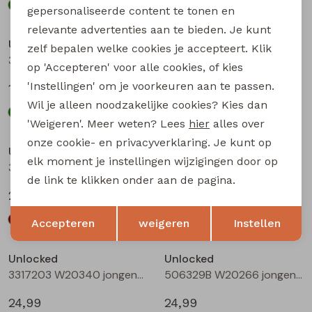
gepersonaliseerde content te tonen en
relevante advertenties aan te bieden. Je kunt
Unlocked
Unlocked
zelf bepalen welke cookies je accepteert. Klik
3317600 W20332 jongens T-shirt lm Oranje
3317602 W20334 jongens T-shirt lm Bottle
op 'Accepteren' voor alle cookies, of kies
'Instellingen' om je voorkeuren aan te passen.
17,99
17,99
Wil je alleen noodzakelijke cookies? Kies dan
'Weigeren'. Meer weten? Lees
hier
alles over
onze cookie- en privacyverklaring. Je kunt op
Unlocked
Unlocked
elk moment je instellingen wijzigingen door op
3317203 W20340 jongens lange broek Bruin donker
3317203 W20340 jongens lange broek Camel
de link te klikken onder aan de pagina.
24,99
24,99
Opslaan
Terug
Accepteren
weigeren
Instellen
Unlocked
Unlocked
3317203 W20340 jongens lange broek Antra
506329B W20266 jongens lange broek Denim grey
24,99
24,99