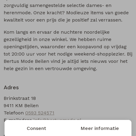
zorgvuldig samengestelde selectie dames- en
herenmode. Onze kracht? Modieuze items van goede
Blouses lange mouw
Bermuda's
Jackjes
Lange broeken
Lange broeken
kwaliteit voor een prijs die je positief zal verrassen.
Sweatshirts
Lange broek
Jassen
Leggings
Kom langs en ervaar de nuchtere noordelijke
gezelligheid in onze winkel. We hebben ruime
openingstijden, waaronder een koopavond op vrijdag
Pullover
Bermudas
Rokken
tot 20:00 uur voor het nodige weekend-shopplezier. Bij
Bertus Mode Beilen vind je altijd iets nieuws voor het
Vesten
Lange broeken
Sweatshirts
hele gezin in een vertrouwde omgeving.
Gilet spencers
Leggings
T-shirts lange mouw
Adres
Brinkstraat 18
Jackjes
Rokken
Tops
9411 KM Beilen
Telefoon
0593 524571
Blazers
Vesten
E-mailadres
info@bertusmode.nl
Consent
Meer informatie
Openingstijden