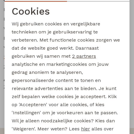
Buitenjack
Cookies
Maandag
13:00 - 17:00 uur
Noodzakelijke cookies
Bermuda's
Dinsdag
09:30 - 17:30 uur
Wij gebruiken cookies en vergelijkbare
Woensdag
09:30 - 17:30 uur
Personalisatie cookies
technieken om je gebruikservaring te
Piraat broeken
Donderdag
09:30 - 17:30 uur
verbeteren. Met functionele cookies zorgen we
Analytische cookies
Vrijdag
09:30 - 20:00 uur
dat de website goed werkt. Daarnaast
Lange broeken
Marketing cookies
gebruiken wij samen met
2 partners
Zaterdag
09:30 - 17:00 uur
analytische en marketingcookies om jouw
Zondag
gesloten
Rokken
gedrag anoniem te analyseren,
Aangepaste openingstijden
gepersonaliseerde content te tonen en
Zondags open bij elk evenement.
relevante advertenties aan te bieden. Je kunt
zelf bepalen welke cookies je accepteert. Klik
op 'Accepteren' voor alle cookies, of kies
'Instellingen' om je voorkeuren aan te passen.
Snelle en betrouwbare levering
Wil je alleen noodzakelijke cookies? Kies dan
'Weigeren'. Meer weten? Lees
hier
alles over