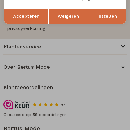
Aanmelden
Opslaan
Terug
Accepteren
weigeren
Instellen
Hoe we met je data omgaan? Bekijk dit in onze
privacyverklaring.
Klantenservice
Over Bertus Mode
Klantbeoordelingen
9.5
Gebaseerd op
58
beoordelingen
Bertus Mode