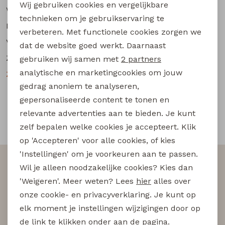
Buitenjack
Wij gebruiken cookies en vergelijkbare
Woensdag
09:30 - 18:00 uur
Personalisatie cookies
technieken om je gebruikservaring te
Donderdag
09:30 - 18:00 uur
Bermuda's
verbeteren. Met functionele cookies zorgen we
Analytische cookies
Vrijdag
09:30 - 20:00 uur
dat de website goed werkt. Daarnaast
Marketing cookies
Zaterdag
09:30 - 17:00 uur
Piraat broeken
gebruiken wij samen met
2 partners
analytische en marketingcookies om jouw
Zondag
gesloten
gedrag anoniem te analyseren,
Lange broeken
gepersonaliseerde content te tonen en
relevante advertenties aan te bieden. Je kunt
Rokken
Snelle en betrouwbare levering
zelf bepalen welke cookies je accepteert. Klik
op 'Accepteren' voor alle cookies, of kies
'Instellingen' om je voorkeuren aan te passen.
Altijd als eerste op de hoogte zijn?
Wil je alleen noodzakelijke cookies? Kies dan
Schrijf je in voor onze nieuwsbrief en wees als eerst
'Weigeren'. Meer weten? Lees
hier
alles over
op de hoogte van nieuwe acties!
onze cookie- en privacyverklaring. Je kunt op
elk moment je instellingen wijzigingen door op
de link te klikken onder aan de pagina.