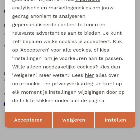
analytische en marketingcookies om jouw
Gerelateerde producten
Sale
Sale
gedrag anoniem te analyseren,
gepersonaliseerde content te tonen en
CARS jeans & casuals
CARS jeans & casuals
Jorym heren buiten jack army groen
Yetur heren buiten jack Marine
relevante advertenties aan te bieden. Je kunt
zelf bepalen welke cookies je accepteert. Klik
40,00
40,00
79,99
79,99
op 'Accepteren' voor alle cookies, of kies
'Instellingen' om je voorkeuren aan te passen.
Sale
Sale
Wil je alleen noodzakelijke cookies? Kies dan
CARS jeans & casuals
CARS jeans & casuals
'Weigeren'. Meer weten? Lees
hier
alles over
Yetur heren buiten jack army groen
Stinger heren buiten jack Marine
onze cookie- en privacyverklaring. Je kunt op
elk moment je instellingen wijzigingen door op
40,00
35,00
79,99
69,99
de link te klikken onder aan de pagina.
Opslaan
Terug
Accepteren
weigeren
Instellen