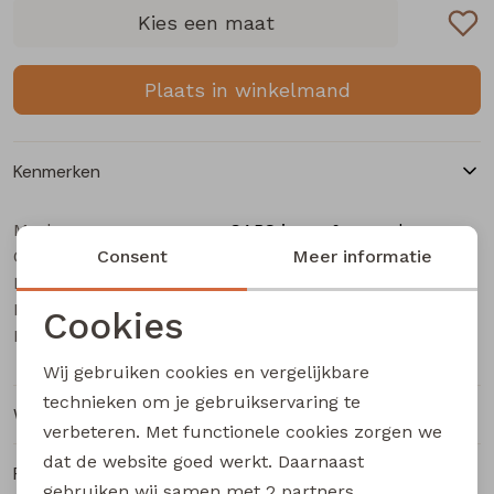
Buitenjack
Kies een maat
Bermuda's
Plaats in winkelmand
Piraat broeken
Kenmerken
Lange broeken
Merk
CARS jeans & casuals
Categorie
Rokken
Consent
Heren buiten jack
Meer informatie
Leverancierscode
Yetur
Bestelcode
123000196
Cookies
Kleur
taupe
Noodzakelijke cookies
Wij gebruiken cookies en vergelijkbare
Personalisatie cookies
technieken om je gebruikservaring te
Winkelvoorraad
verbeteren. Met functionele cookies zorgen we
Analytische cookies
dat de website goed werkt. Daarnaast
Ruilen en retourneren
Marketing cookies
gebruiken wij samen met
2 partners