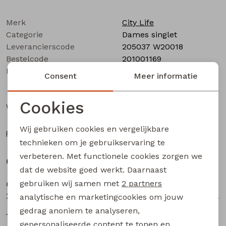
Buitenjack
Merk
City Life
Bermuda's
Categorie
Dames singlet
Leverancierscode
205037 W20018
Bestelcode
Piraat broeken
201001169
Kleur
Aubergine
Consent
Meer informatie
Lange broeken
Cookies
Winkelvoorraad
Noodzakelijke cookies
Rokken
Wij gebruiken cookies en vergelijkbare
Ruilen en retourneren
Personalisatie cookies
technieken om je gebruikservaring te
verbeteren. Met functionele cookies zorgen we
Analytische cookies
Gerelateerde producten
Sale
Sale
dat de website goed werkt. Daarnaast
Marketing cookies
gebruiken wij samen met
2 partners
City Life
City Life
214286 W20012 dames singlet Petrol
LT66697 Z10556 dames singlet Army
analytische en marketingcookies om jouw
gedrag anoniem te analyseren,
11,24
7,50
14,99
14,99
gepersonaliseerde content te tonen en