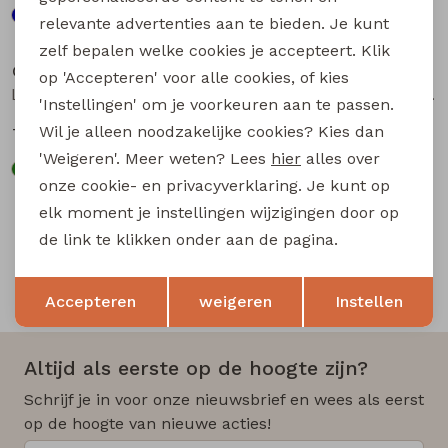
relevante advertenties aan te bieden. Je kunt
Sale
Sale
zelf bepalen welke cookies je accepteert. Klik
City Life
City Life
op 'Accepteren' voor alle cookies, of kies
LT66697 Z10556 dames singlet Kit
206902 W20015 dames singlet Aubergine
'Instellingen' om je voorkeuren aan te passen.
Wil je alleen noodzakelijke cookies? Kies dan
7,50
12,74
14,99
16,99
'Weigeren'. Meer weten? Lees
hier
alles over
onze cookie- en privacyverklaring. Je kunt op
elk moment je instellingen wijzigingen door op
de link te klikken onder aan de pagina.
Opslaan
Terug
Snelle en betrouwbare levering
Accepteren
weigeren
Instellen
Altijd als eerste op de hoogte zijn?
Schrijf je in voor onze nieuwsbrief en wees als eerst
op de hoogte van nieuwe acties!