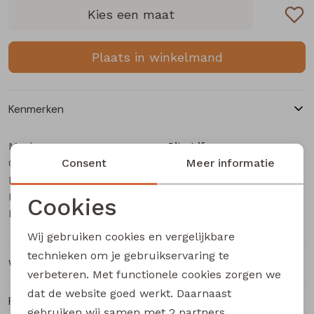
Buitenjack
Kies een maat
Bermuda's
Plaats in winkelmand
Piraat broeken
Kenmerken
Lange broeken
Merk
City Life
Categorie
Rokken
Consent
Dames singlet
Meer informatie
Leverancierscode
206022A Z10633
Bestelcode
201001138
Cookies
Kleur
Ecru
Noodzakelijke cookies
Wij gebruiken cookies en vergelijkbare
Personalisatie cookies
technieken om je gebruikservaring te
Winkelvoorraad
verbeteren. Met functionele cookies zorgen we
Analytische cookies
dat de website goed werkt. Daarnaast
Ruilen en retourneren
Marketing cookies
gebruiken wij samen met
2 partners