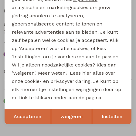
analytische en marketingcookies om jouw
Gerelateerde producten
Sale
Sale
gedrag anoniem te analyseren,
gepersonaliseerde content te tonen en
City Life
City Life
205037 W20018 dames singlet Aubergine
214286 W20012 dames singlet Petrol
relevante advertenties aan te bieden. Je kunt
zelf bepalen welke cookies je accepteert. Klik
12,74
11,24
16,99
14,99
op 'Accepteren' voor alle cookies, of kies
'Instellingen' om je voorkeuren aan te passen.
Sale
Sale
Wil je alleen noodzakelijke cookies? Kies dan
City Life
City Life
'Weigeren'. Meer weten? Lees
hier
alles over
LT66697 Z10556 dames singlet Army
LT66697 Z10556 dames singlet Kit
onze cookie- en privacyverklaring. Je kunt op
elk moment je instellingen wijzigingen door op
7,50
7,50
14,99
14,99
de link te klikken onder aan de pagina.
Opslaan
Terug
Accepteren
weigeren
Instellen