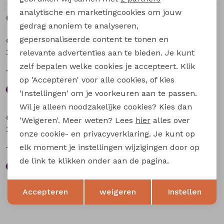
analytische en marketingcookies om jouw
Gerelateerde producten
Sale
Sale
gedrag anoniem te analyseren,
gepersonaliseerde content te tonen en
City Life
City Life
211571A-01* W20016 dames T-shirt km aubergine
211571A-01* W20016 dames T-shirt km bruin
relevante advertenties aan te bieden. Je kunt
zelf bepalen welke cookies je accepteert. Klik
13,49
13,49
17,99
17,99
op 'Accepteren' voor alle cookies, of kies
'Instellingen' om je voorkeuren aan te passen.
Sale
Sale
Wil je alleen noodzakelijke cookies? Kies dan
City Life
City Life
'Weigeren'. Meer weten? Lees
hier
alles over
213875 W20010 dames T-shirt km Bruin
211571A W20009 dames T-shirt km Bruin
onze cookie- en privacyverklaring. Je kunt op
elk moment je instellingen wijzigingen door op
13,49
12,74
17,99
16,99
de link te klikken onder aan de pagina.
Opslaan
Terug
Accepteren
weigeren
Instellen