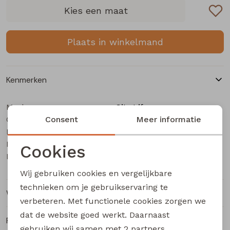
Buitenjack
Kies een maat
Bermuda's
Plaats in winkelmand
Piraat broeken
Kenmerken
Lange broeken
Merk
City Life
Categorie
Rokken
Consent
Dames T-Shirt km
Meer informatie
Leverancierscode
206460A Z10632
Bestelcode
203002488
Cookies
Kleur
Zwart
Noodzakelijke cookies
Wij gebruiken cookies en vergelijkbare
Personalisatie cookies
technieken om je gebruikservaring te
Winkelvoorraad
verbeteren. Met functionele cookies zorgen we
Analytische cookies
dat de website goed werkt. Daarnaast
Ruilen en retourneren
Marketing cookies
gebruiken wij samen met
2 partners